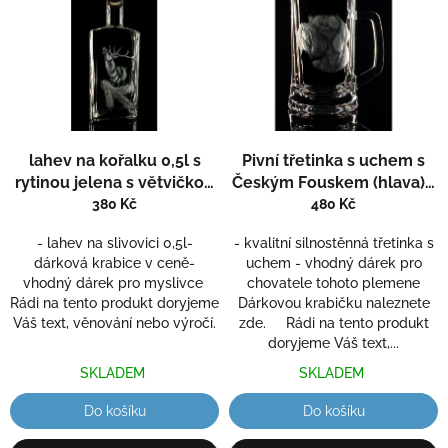
ý
u
p
k
i
t
s
ů
p
r
o
d
lahev na kořalku 0,5l s
Pivní třetinka s uchem s
u
rytinou jelena s větvičkou
Českým Fouskem (hlava)
-
k
- ručně ryté (broušené)
ručně ryté (broušené),
380 Kč
480 Kč
t
dárková krabička, dárek
dárek pro myslivce
ů
- lahev na slivovici 0,5l-
- kvalitní silnostěnná třetinka s
pro myslivce
dárková krabice v ceně-
uchem - vhodný dárek pro
vhodný dárek pro myslivce
chovatele tohoto plemene
Rádi na tento produkt doryjeme
Dárkovou krabičku naleznete
Váš text, věnování nebo výročí.
zde. Rádi na tento produkt
doryjeme Váš text,...
SKLADEM
SKLADEM
Do košíku
Do košíku