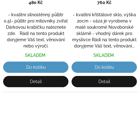
ryté (broušené), dárek pro
480 Kč
760 Kč
myslivce
- kvalitní silnostěnný půllitr
- kvalitní křišťálové sklo, výška
0,5l- půllitr pro milovníky zvířat
20cm - váza je vyrobena v
Dárkovou krabičku naleznete
malé soukromé Novoborské
zde. Rádi na tento produkt
sklárně - vhodný dárek pro
doryjeme Váš text, věnování
myslivce Rádi na tento produkt
nebo výročí.
doryjeme Váš text, věnování...
SKLADEM
SKLADEM
Do košíku
Do košíku
Detail
Detail