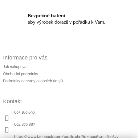
u
Bezpečné balení
aby výrobek dorazil v pořádku k Vám.
Z
á
Informace pro vás
p
a
Jak nakupovat
t
Obchodní podmínky
í
Podmínky ochrany osobních údajů
Kontakt
605 160 690
604 870 887
https://www.facebook.com/profile.php?id=100063455623877