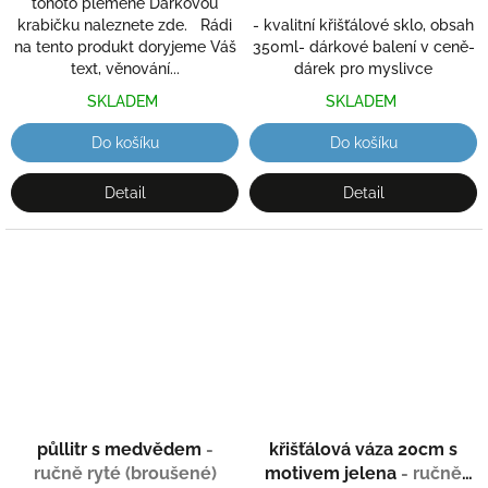
tohoto plemene Dárkovou
krabičku naleznete zde. Rádi
- kvalitní křišťálové sklo, obsah
na tento produkt doryjeme Váš
350ml- dárkové balení v ceně-
text, věnování...
dárek pro myslivce
SKLADEM
SKLADEM
Do košíku
Do košíku
Detail
Detail
půllitr s medvědem
-
křišťálová váza 20cm s
ručně ryté (broušené)
motivem jelena
- ručně