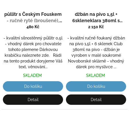
půllitr s Českým Fouskem
džbán na pivo 1,5l +
- ručně ryté (broušené),
6skleneklara 380ml s
dárek pro myslivce
mysliveckou rytinou
-
480 Kč
2 150 Kč
ručně ryté (broušené),
- kvalitní silnostěnný půllitr 0,5l
- kvalitní ručně foukaný džbán
dárek pro myslivce
- vhodný dárek pro chovatele
na pivo 1,5l + 6 sklenek Club
tohoto plemene Dárkovou
380ml na pivo - džbán je
krabičku naleznete zde. Rádi
vyroben v malé soukromé
na tento produkt doryjeme Váš
Novoborské sklárně - vhodný
text, věnování...
dárek pro myslivce ...
SKLADEM
SKLADEM
Do košíku
Do košíku
Detail
Detail