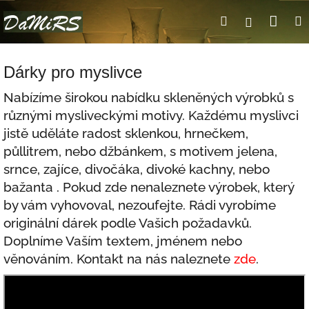
Přejít
Nák
Hledat
Přihlášení
na
obsah
koší
Dárky pro myslivce
Nabízíme širokou nabídku skleněných výrobků s
různými mysliveckými motivy. Každému myslivci
jistě uděláte radost sklenkou, hrnečkem,
půllitrem, nebo džbánkem, s motivem jelena,
srnce, zajíce, divočáka, divoké kachny, nebo
bažanta . Pokud zde nenaleznete výrobek, který
by vám vyhovoval, nezoufejte. Rádi vyrobíme
originální dárek podle Vašich požadavků.
Doplníme Vaším textem, jménem nebo
věnováním. Kontakt na nás naleznete
zde
.