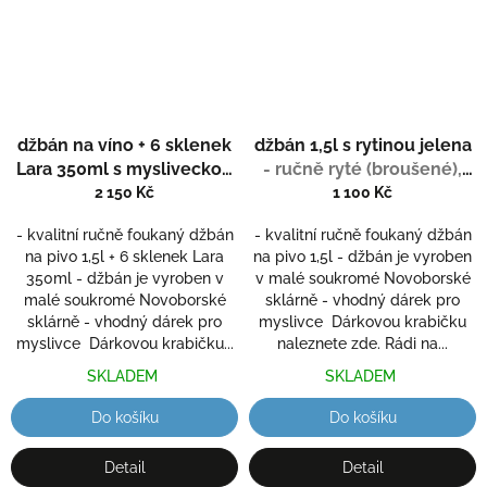
džbán na víno + 6 sklenek
džbán 1,5l s rytinou jelena
Lara 350ml s mysliveckou
- ručně ryté (broušené),
rytinou
- ručně ryté
dárek pro myslivce
2 150 Kč
1 100 Kč
(broušené), dárek pro
- kvalitní ručně foukaný džbán
- kvalitní ručně foukaný džbán
myslivce
na pivo 1,5l + 6 sklenek Lara
na pivo 1,5l - džbán je vyroben
350ml - džbán je vyroben v
v malé soukromé Novoborské
malé soukromé Novoborské
sklárně - vhodný dárek pro
sklárně - vhodný dárek pro
myslivce Dárkovou krabičku
myslivce Dárkovou krabičku...
naleznete zde. Rádi na...
SKLADEM
SKLADEM
Do košíku
Do košíku
Detail
Detail