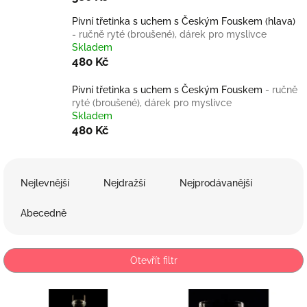
Pivní třetinka s uchem s Českým Fouskem (hlava)
- ručně ryté (broušené), dárek pro myslivce
Skladem
480 Kč
Pivní třetinka s uchem s Českým Fouskem
- ručně
ryté (broušené), dárek pro myslivce
Skladem
480 Kč
Ř
a
Nejlevnější
Nejdražší
Nejprodávanější
z
e
Abecedně
n
í
p
Otevřít filtr
r
o
V
d