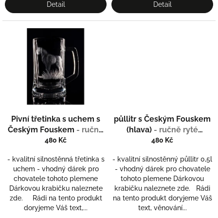
Detail
Detail
Pivní třetinka s uchem s
půllitr s Českým Fouskem
Českým Fouskem
- ručně
(hlava)
- ručně ryté
ryté (broušené), dárek pro
(broušené), dárek pro
480 Kč
480 Kč
myslivce
myslivce
- kvalitní silnostěnná třetinka s
- kvalitní silnostěnný půllitr 0,5l
uchem - vhodný dárek pro
- vhodný dárek pro chovatele
chovatele tohoto plemene
tohoto plemene Dárkovou
Dárkovou krabičku naleznete
krabičku naleznete zde. Rádi
zde. Rádi na tento produkt
na tento produkt doryjeme Váš
doryjeme Váš text,...
text, věnování...