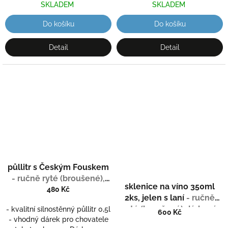
SKLADEM
SKLADEM
Do košíku
Do košíku
Detail
Detail
půllitr s Českým Fouskem
- ručně ryté (broušené),
sklenice na víno 350ml
dárek pro myslivce
480 Kč
2ks, jelen s laní
- ručně
ryté (broušené) dárková
- kvalitní silnostěnný půllitr 0,5l
600 Kč
krabička
- vhodný dárek pro chovatele