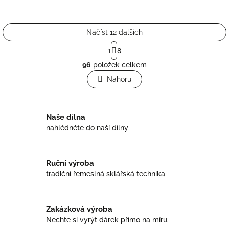
Načíst 12 dalších
S
1
8
t
O
r
96
položek celkem
v
á
l
Nahoru
n
á
k
o
d
v
a
á
Naše dílna
c
n
í
nahlédněte do naší dílny
í
p
r
v
Ruční výroba
k
tradiční řemeslná sklářská technika
y
v
ý
p
Zakázková výroba
i
Nechte si vyrýt dárek přímo na míru.
s