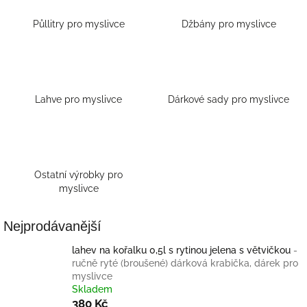
Půllitry pro myslivce
Džbány pro myslivce
Lahve pro myslivce
Dárkové sady pro myslivce
Ostatní výrobky pro
myslivce
Nejprodávanější
lahev na kořalku 0,5l s rytinou jelena s větvičkou
-
ručně ryté (broušené) dárková krabička, dárek pro
myslivce
Skladem
380 Kč