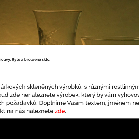
otivy. Ryté a broušené sklo.
árkových skleněných výrobků, s různými rostlinným
ud zde nenaleznete výrobek, který by vám vyhovova
ch požadavků. Doplníme Vaším textem, jménem ne
akt na nás naleznete
zde
.