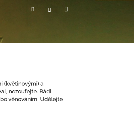
Nákupní
Hledat
Přihlášení
košík
i (květinovými) a
l, nezoufejte. Rádi
bo věnováním. Udělejte