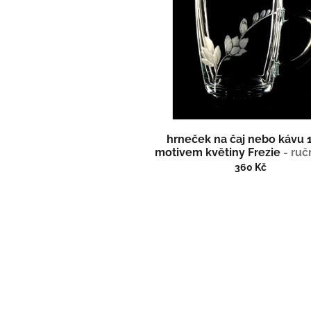
d
i
u
s
k
p
t
r
ů
o
d
u
k
t
hrneček na čaj nebo kávu 1
ů
motivem květiny Frezie
- ruč
(broušené), dárková krab
360 Kč