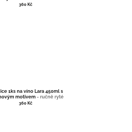
360 Kč
ice 1ks na víno Lara 450ml s
inovým motivem
- ručně ryté
roušené) dárková krabička
360 Kč