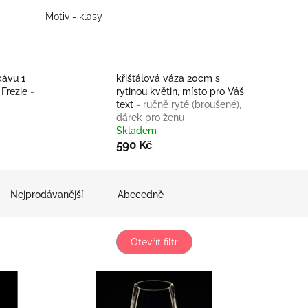
Motiv - klasy
kávu 1
křišťálová váza 20cm s
 Frezie
-
rytinou květin, místo pro Váš
,
text
- ručně ryté (broušené),
dárek pro ženu
Skladem
590 Kč
Nejprodávanější
Abecedně
Otevřít filtr