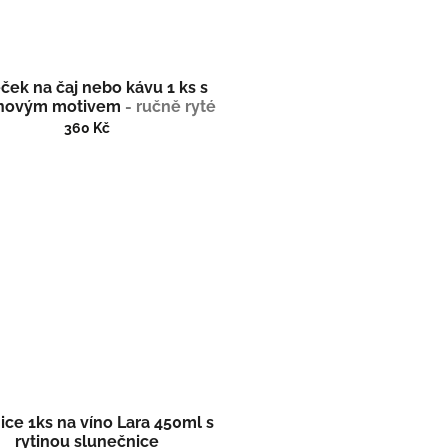
ček na čaj nebo kávu 1 ks s
inovým motivem
- ručně ryté
oušené), dárková krabička
360 Kč
ice 1ks na víno Lara 450ml s
rytinou slunečnice