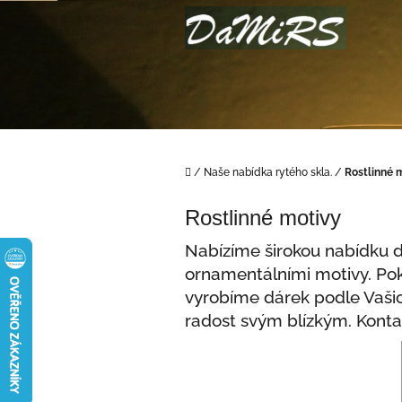
Přejít
na
obsah
Domů
/
Naše nabídka rytého skla.
/
Rostlinné m
Rostlinné motivy
Nabízíme širokou nabídku d
ornamentálními motivy. Pok
vyrobíme dárek podle Vaši
radost svým blízkým. Kont