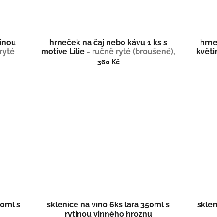
tinou
hrneček na čaj nebo kávu 1 ks s
hrne
ryté
motive Lilie
- ručně ryté (broušené),
květ
enu
dárková krabička
(br
360 Kč
50ml s
sklenice na víno 6ks lara 350ml s
sklen
rytinou vinného hroznu