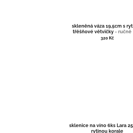
skleněná váza 19,5cm s ry
třěšňové větvičky
- ručně 
(broušené), dárek pro ž
320 Kč
sklenice na víno 6ks Lara 2
rytinou korale