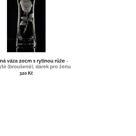
ná váza 20cm s rytinou růže
-
yté (broušené), dárek pro ženu
320 Kč