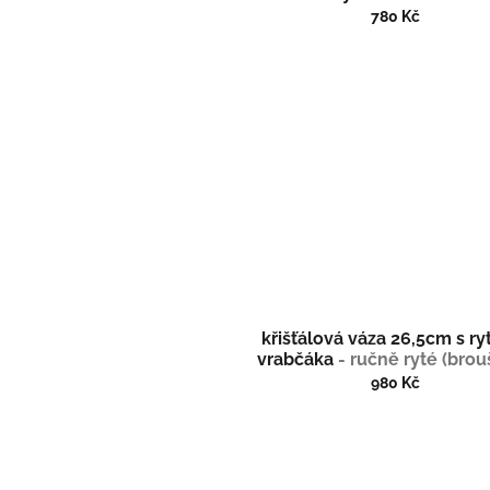
780 Kč
křišťálová váza 26,5cm s ry
vrabčáka
- ručně ryté (bro
980 Kč