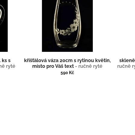
 ks s
křišťálová váza 20cm s rytinou květin,
skleně
ně ryté
místo pro Váš text
- ručně ryté
ručně r
ička
(broušené), dárek pro ženu
590 Kč