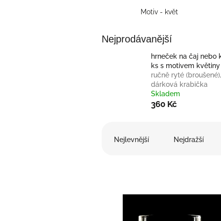
Motiv - květ
Nejprodávanější
hrneček na čaj nebo 
ks s motivem květiny
ručně ryté (broušené)
dárková krabička
Skladem
360 Kč
Ř
a
Nejlevnější
Nejdražší
z
e
n
í
p
V
r
ý
o
p