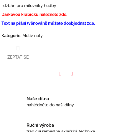
-džbán pro milovníky hudby
Dárkovou krabičku naleznete zde.
Text na přání (věnování) můžete doobjednat zde.
Kategorie
:
Motiv noty
ZEPTAT SE
Facebook
Twitter
Naše dílna
nahlédněte do naší dílny
Ruční výroba
tradiční řemeslná sklářská technika