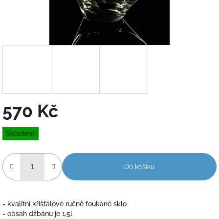
570 Kč
Měrná
Skladem
cena:
Do košíku
- kvalitní křišťálové ručně foukané sklo
- obsah džbánu je 1,5l