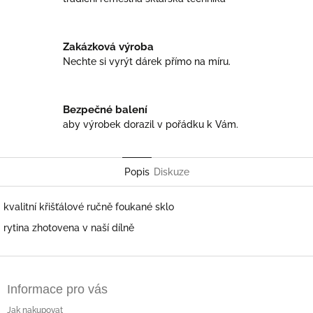
Zakázková výroba
Nechte si vyrýt dárek přímo na míru.
Bezpečné balení
aby výrobek dorazil v pořádku k Vám.
Popis
Diskuze
kvalitní křišťálové ručně foukané sklo
rytina zhotovena v naší dílně
Z
á
Informace pro vás
p
a
Jak nakupovat