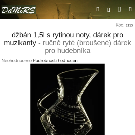
Přejít
Nák
Hledat
Přihlášení
na
obsah
koší
Kód:
1113
džbán 1,5l s rytinou noty, dárek pro
muzikanty
- ručně ryté (broušené) dárek
pro hudebníka
Průměrné
Neohodnoceno
Podrobnosti hodnocení
hodnocení
produktu
je
0,0
z
5
hvězdiček.