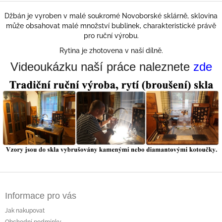
Džbán je vyroben v malé soukromé Novoborské sklárně, sklovina
může obsahovat malé množství bublinek, charakteristické právě
pro ruční výrobu.
Rytina je zhotovena v naší dílně.
Videoukázku naší práce naleznete
zde
Z
á
Informace pro vás
p
a
Jak nakupovat
t
Obchodní podmínky