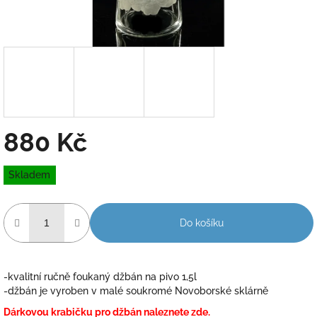
880 Kč
Měrná
Skladem
cena:
Do košíku
-kvalitní ručně foukaný džbán na pivo 1,5l
-džbán je vyroben v malé soukromé Novoborské sklárně
Dárkovou krabičku pro džbán naleznete zde.