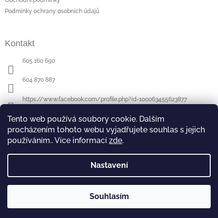
í
Podmínky ochrany osobních údajů
Kontakt
605 160 690
604 870 887
https://www.facebook.com/profile.php?id=100063455623877
Tento web používá soubory cookie. Dalším
procházením tohoto webu vyjadřujete souhlas s jejich
Poslední hodnocení produktů
používáním.. Více informací
zde
.
Půllitr s rytinou - sova
- ručně ryté (broušené) dárek pro učitele (učitelku)
|
Hodnocení produktu je 5 z 5 hvězdiček.
Nastavení
Souhlasím
Copyright 2026
DaMiRS
. Všechna práva vyhrazena.
Vytvořil Shoptet