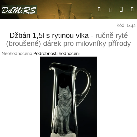
Přejít
Nák
Hledat
Přihlášení
na
obsah
koší
Kód:
1442
Džbán 1,5l s rytinou vlka
- ručně ryté
(broušené) dárek pro milovníky přírody
Průměrné
Neohodnoceno
Podrobnosti hodnocení
hodnocení
produktu
je
0,0
z
5
hvězdiček.