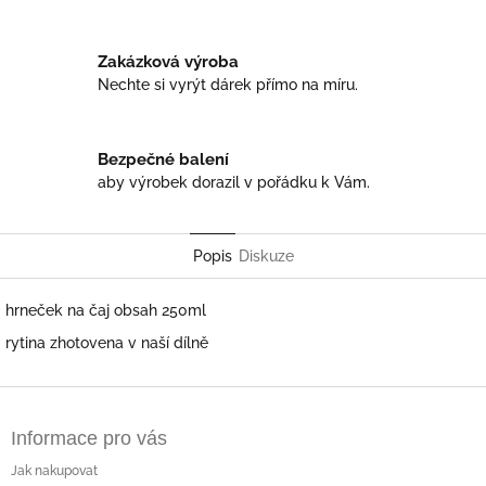
Zakázková výroba
Nechte si vyrýt dárek přímo na míru.
Bezpečné balení
aby výrobek dorazil v pořádku k Vám.
Popis
Diskuze
hrneček na čaj obsah 250ml
rytina zhotovena v naší dílně
Z
á
Informace pro vás
p
a
Jak nakupovat