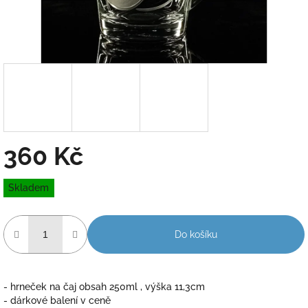
360 Kč
Měrná
Skladem
cena:
Do košíku
- hrneček na čaj obsah 250ml , výška 11,3cm
- dárkové balení v ceně