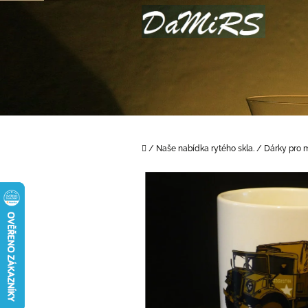
Přejít
na
obsah
Domů
/
Naše nabídka rytého skla.
/
Dárky pro m