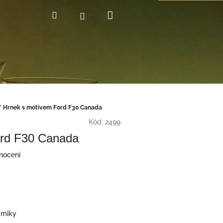
Nákupní
Hledat
Přihlášení
košík
/
Hrnek s motivem Ford F30 Canada
Kód:
2499
ord F30 Canada
nocení
ramiky