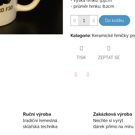
- výška hrnku: 9,5cm
hvězdiček.
- průměr hrnku: 8,2cm
Do košíku
Kategorie
:
Keramické hrníčky p
TISK
ZEPTAT SE
Facebook
Twitter
Ruční výroba
Zakázková výroba
tradiční řemeslná
Nechte si vyrýt
sklářská technika
dárek přímo na míru.