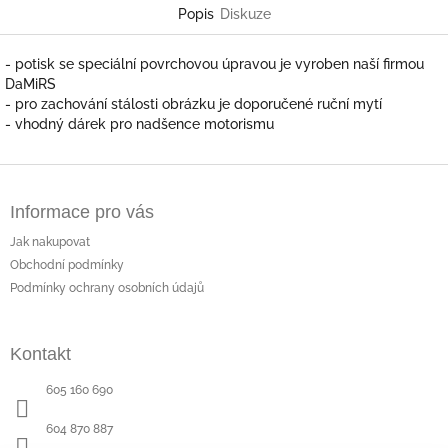
Popis
Diskuze
- potisk se speciální povrchovou úpravou je vyroben naší firmou
DaMiRS
- pro zachování stálosti obrázku je doporučené ruční mytí
- vhodný dárek pro nadšence motorismu
Z
á
Informace pro vás
p
a
Jak nakupovat
t
Obchodní podmínky
í
Podmínky ochrany osobních údajů
Kontakt
605 160 690
604 870 887