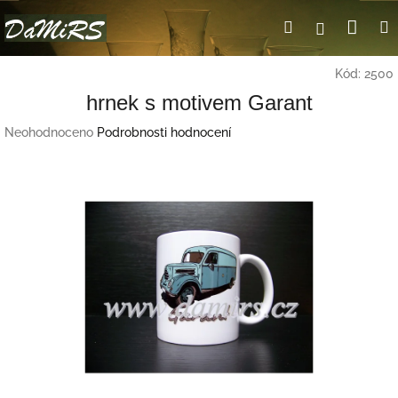
Přejít
Nák
Hledat
Přihlášení
na
obsah
koší
Kód:
2500
hrnek s motivem Garant
Průměrné
Neohodnoceno
Podrobnosti hodnocení
hodnocení
produktu
je
0,0
z
5
hvězdiček.