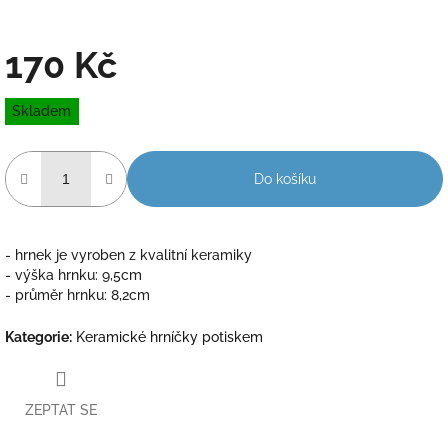
170 Kč
Měrná
Skladem
cena:
Do košíku
- hrnek je vyroben z kvalitní keramiky
- výška hrnku: 9,5cm
- průměr hrnku: 8,2cm
Kategorie
:
Keramické hrníčky potiskem
ZEPTAT SE