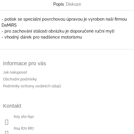
Popis
Diskuze
- potisk se speciální povrchovou úpravou je vyroben naší firmou
DaMiRS
- pro zachování stálosti obrázku je doporučené ruční mytí
- vhodný dárek pro nadšence motorismu
Z
á
Informace pro vás
p
a
Jak nakupovat
t
Obchodní podmínky
í
Podmínky ochrany osobních údajů
Kontakt
605 160 690
604 870 887