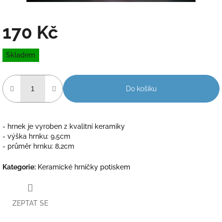
170 Kč
Měrná
Skladem
cena:
Do košíku
- hrnek je vyroben z kvalitní keramiky
- výška hrnku: 9,5cm
- průměr hrnku: 8,2cm
Kategorie
:
Keramické hrníčky potiskem
ZEPTAT SE