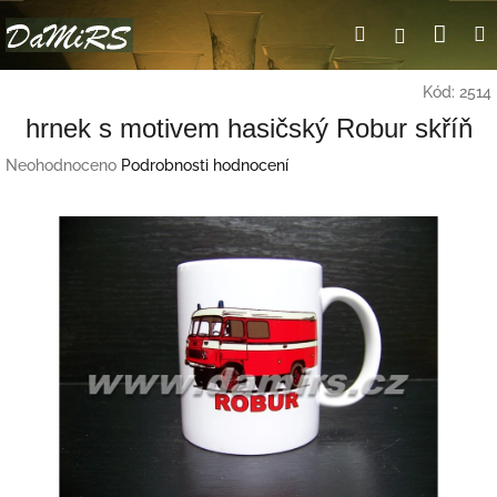
Přejít
Nák
Hledat
Přihlášení
na
obsah
koší
Kód:
2514
hrnek s motivem hasičský Robur skříň
Průměrné
Neohodnoceno
Podrobnosti hodnocení
hodnocení
produktu
je
0,0
z
5
hvězdiček.