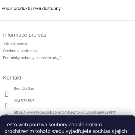
Popis produktu není dostupný
Z
á
Informace pro vás
p
a
Jak nakupovat
t
Obchodní podmínky
í
Podmínky ochrany osobních údajů
Kontakt
605 160 690
604 870 887
https://www.facebook.com/profile.php?id=100063455623877
Tento web používá soubory cookie. Dalším
procházením tohoto webu vyjadřujete souhlas s jejich
Poslední hodnocení produktů