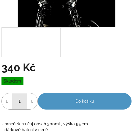
340 Kč
Měrná
Skladem
cena:
Do košíku
- hrneček na čaj obsah 300ml , výška 9,5cm
- dárkové balení v ceně