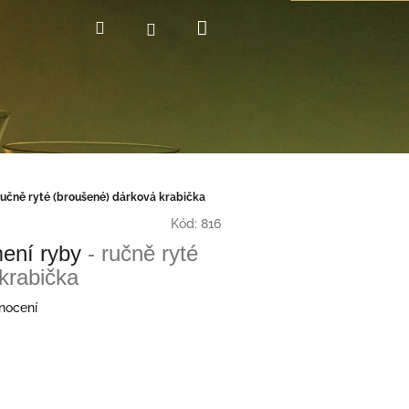
Nákupní
Hledat
Přihlášení
košík
ručně ryté (broušené) dárková krabička
Kód:
816
mení ryby
- ručně ryté
krabička
nocení