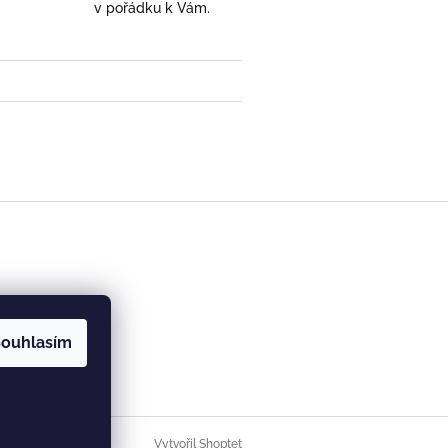
v pořádku k Vám.
- ručně ryté (broušené) dárek pro učitele (učite
 5 z 5 hvězdiček.
ouhlasím
Vytvořil Shoptet