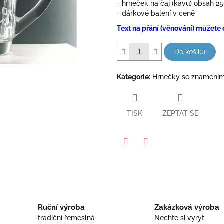
- hrneček na čaj (kávu) obsah 2
5
- dárkové balení v ceně
hvězdiček.
Text na přání (věnování) můžete
Do košíku
Kategorie
:
Hrnečky se znamením
TISK
ZEPTAT SE
Facebook
Twitter
Ruční výroba
Zakázková výroba
tradiční řemeslná
Nechte si vyrýt