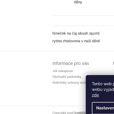
dílny
hrneček na čaj obsah 250ml
rytina zhotovena v naší dílně
Z
á
Informace pro vás
p
a
Jak nakupovat
t
Obchodní podmínky
í
Podmínky ochrany osobních údajů
Tento web 
webu vyjadř
zde
.
Nastaven
Copyright 2026
DaMiRS
. Všechna práva vyh