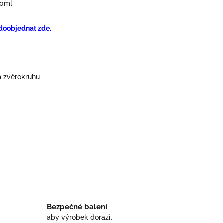
50ml
 doobjednat zde.
 zvěrokruhu
Bezpečné balení
aby výrobek dorazil