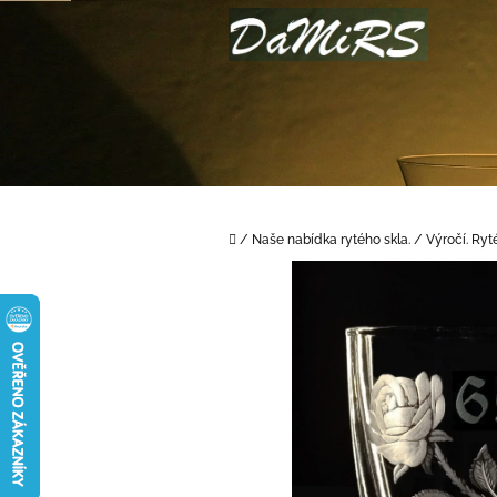
Přejít
na
obsah
Domů
/
Naše nabídka rytého skla.
/
Výročí. Ryt