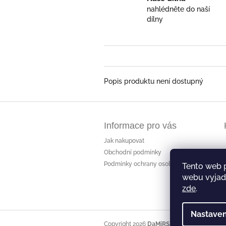
nahlédněte do naší
dílny
Popis produktu není dostupný
Z
á
Informace pro vás
p
a
Jak nakupovat
t
Obchodní podmínky
í
Podmínky ochrany osobních údajů
Tento web 
webu vyjadř
zde
.
Nastaven
Copyright 2026
DaMiRS
. Všechna práva vyh