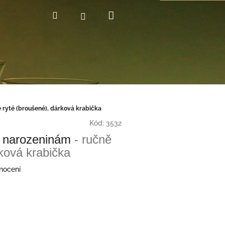
Nákupní
Hledat
Přihlášení
košík
ě ryté (broušené), dárková krabička
Kód:
3532
5 narozeninám
- ručně
rková krabička
nocení