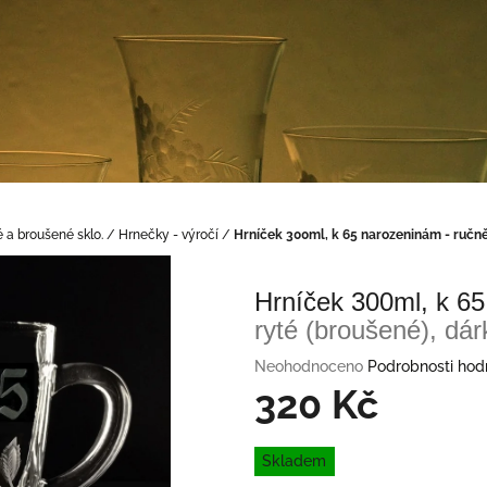
é a broušené sklo.
/
Hrnečky - výročí
/
Hrníček 300ml, k 65 narozeninám
- ručn
Hrníček 300ml, k 6
ryté (broušené), dá
Průměrné
Neohodnoceno
Podrobnosti hod
hodnocení
320 Kč
produktu
je
Měrná
0,0
Skladem
cena:
z