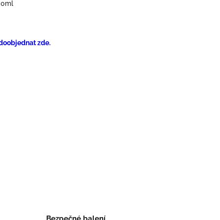
00ml
 doobjednat zde.
Bezpečné balení