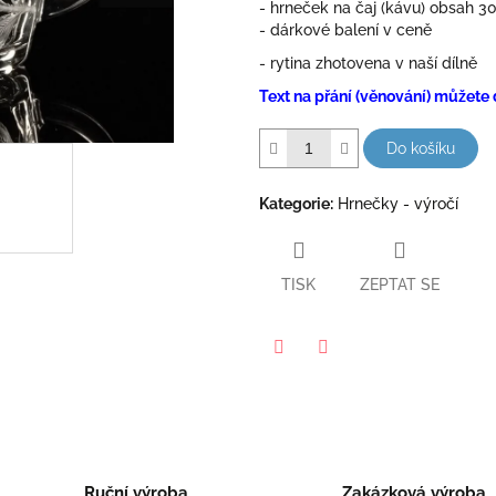
- hrneček na čaj (kávu) obsah 3
5
- dárkové balení v ceně
hvězdiček.
- rytina zhotovena v naší dílně
Text na přání (věnování) můžete
Do košíku
Kategorie
:
Hrnečky - výročí
TISK
ZEPTAT SE
Facebook
Twitter
Ruční výroba
Zakázková výroba