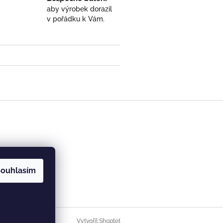
aby výrobek dorazil
v pořádku k Vám.
- ručně ryté (broušené) dárek pro učitele (učite
 5 z 5 hvězdiček.
ouhlasím
Vytvořil Shoptet