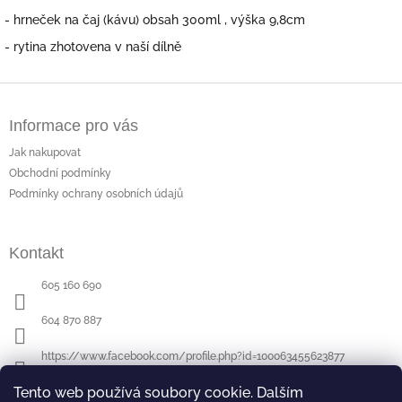
- hrneček na čaj (kávu) obsah 300ml , výška 9,8cm
- rytina zhotovena v naší dílně
Z
á
Informace pro vás
p
a
Jak nakupovat
t
Obchodní podmínky
í
Podmínky ochrany osobních údajů
Kontakt
605 160 690
604 870 887
https://www.facebook.com/profile.php?id=100063455623877
Tento web používá soubory cookie. Dalším