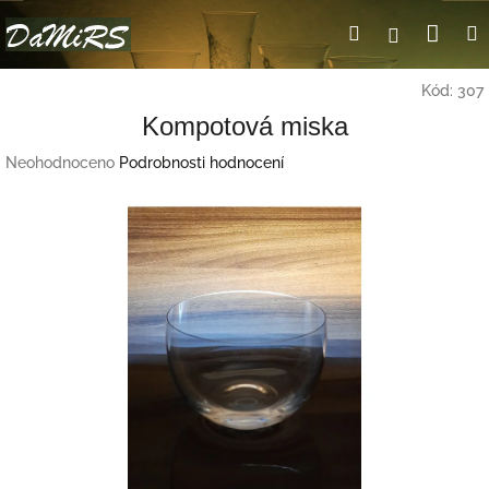
Přejít
Nák
Hledat
Přihlášení
na
obsah
koší
Kód:
307
Kompotová miska
Průměrné
Neohodnoceno
Podrobnosti hodnocení
hodnocení
produktu
je
0,0
z
5
hvězdiček.