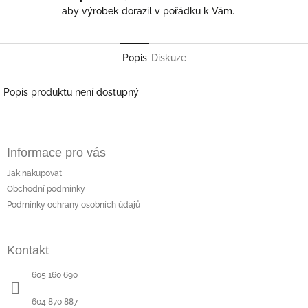
aby výrobek dorazil v pořádku k Vám.
Popis
Diskuze
Popis produktu není dostupný
Z
á
Informace pro vás
p
a
Jak nakupovat
t
Obchodní podmínky
í
Podmínky ochrany osobních údajů
Kontakt
605 160 690
604 870 887