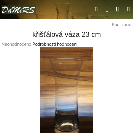
Přejít
Nák
Hledat
Přihlášení
na
obsah
koší
Kód:
1000
křišťálová váza 23 cm
Průměrné
Neohodnoceno
Podrobnosti hodnocení
hodnocení
produktu
je
0,0
z
5
hvězdiček.