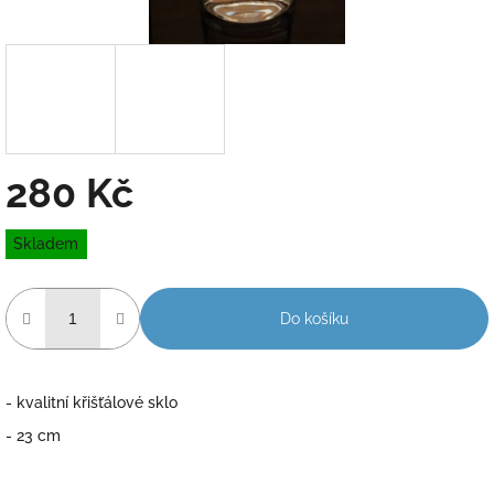
280 Kč
Měrná
Skladem
cena:
Do košíku
- kvalitní křišťálové sklo
- 23 cm