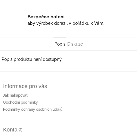
Bezpečné balení
aby výrobek dorazil v pořádku k Vám.
Popis
Diskuze
Popis produktu není dostupný
Z
á
Informace pro vás
p
a
Jak nakupovat
t
Obchodní podmínky
í
Podmínky ochrany osobních údajů
Kontakt