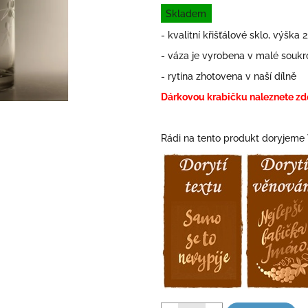
Měrná
0,0
Skladem
cena:
z
- kvalitní křišťálové sklo, výška
5
hvězdiček.
- váza je vyrobena v malé souk
- rytina zhotovena v naší dílně
Dárkovou krabičku naleznete zd
Rádi na tento produkt doryjeme 