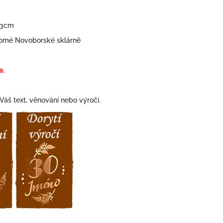
 23cm
romé Novoborské sklárně
e.
Váš text, věnování nebo výročí.