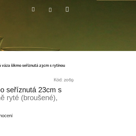
Nákupní
Hledat
Přihlášení
košík
á váza šikmo seříznutá 23cm s rytinou
Kód:
2069
mo seříznutá 23cm s
ně ryté (broušené),
nocení