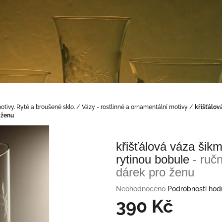
otivy. Ryté a broušené sklo.
/
Vázy - rostlinné a ornamentální motivy
/
křišťálov
 ženu
křišťálová váza šik
rytinou bobule
- ruč
dárek pro ženu
Průměrné
Neohodnoceno
Podrobnosti hod
hodnocení
390 Kč
produktu
je