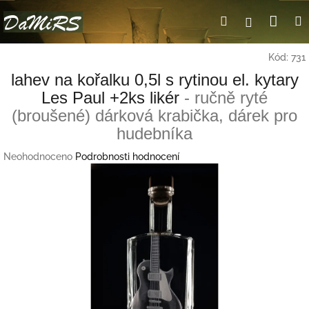
Přejít
Nák
Hledat
Přihlášení
na
obsah
koší
Kód:
731
lahev na kořalku 0,5l s rytinou el. kytary
Les Paul +2ks likér
- ručně ryté
(broušené) dárková krabička, dárek pro
hudebníka
Průměrné
Neohodnoceno
Podrobnosti hodnocení
hodnocení
produktu
je
0,0
z
5
hvězdiček.