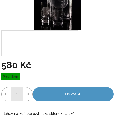
580 Kč
Měrná
Skladem
cena:
Do košíku
- lahev na kořalku 0,5l + 2ks sklenek na likér