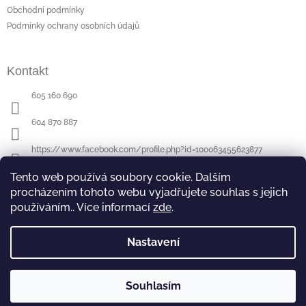
t
Obchodní podmínky
í
Podmínky ochrany osobních údajů
Kontakt
605 160 690
604 870 887
https://www.facebook.com/profile.php?id=100063455623877
Tento web používá soubory cookie. Dalším
procházením tohoto webu vyjadřujete souhlas s jejich
Poslední hodnocení produktů
používáním.. Více informací
zde
.
Půllitr s rytinou - sova
- ručně ryté (broušené) dárek pro učitele (učitelku)
|
Hodnocení produktu je 5 z 5 hvězdiček.
Nastavení
Souhlasím
Copyright 2026
DaMiRS
. Všechna práva vyhrazena.
Vytvořil Shoptet