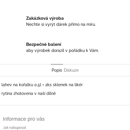
Zakázková výroba
Nechte si vyrýt dárek přímo na míru.
Bezpečné balení
aby výrobek dorazil v pořádku k Vám.
Popis
Diskuze
lahev na kořalku 0,5l + 2ks sklenek na likér
rytina zhotovena v naší dílně
Z
á
Informace pro vás
p
a
Jak nakupovat