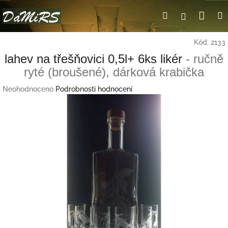
Přejít
Nák
Hledat
Přihlášení
na
obsah
koší
Kód:
2133
lahev na třešňovici 0,5l+ 6ks likér
- ručně
ryté (broušené), dárková krabička
Průměrné
Neohodnoceno
Podrobnosti hodnocení
hodnocení
produktu
je
0,0
z
5
hvězdiček.