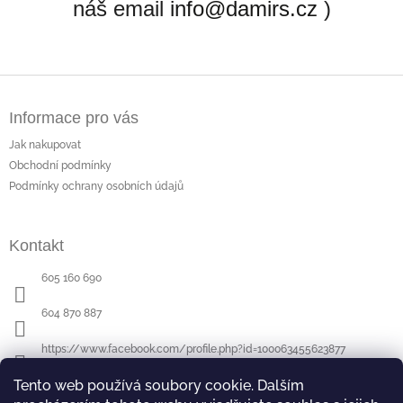
náš email
info@damirs.cz
)
Z
á
Informace pro vás
p
a
Jak nakupovat
t
Obchodní podmínky
í
Podmínky ochrany osobních údajů
Kontakt
605 160 690
604 870 887
https://www.facebook.com/profile.php?id=100063455623877
Tento web používá soubory cookie. Dalším