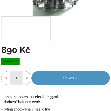
890 Kč
Měrná
Skladem
cena:
Do košíku
- lahev na pálenku + 6ks likér 35ml
- dárkové balení v ceně
- rytina zhotovena v naší dílně