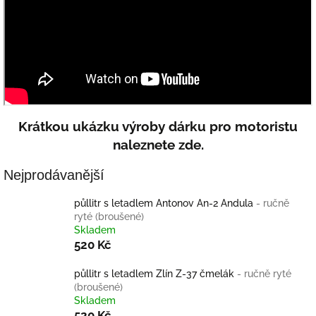
Krátkou ukázku výroby dárku pro motoristu
naleznete zde.
Nejprodávanější
půllitr s letadlem Antonov An-2 Andula
- ručně
ryté (broušené)
Skladem
520 Kč
půllitr s letadlem Zlín Z-37 čmelák
- ručně ryté
(broušené)
Skladem
520 Kč