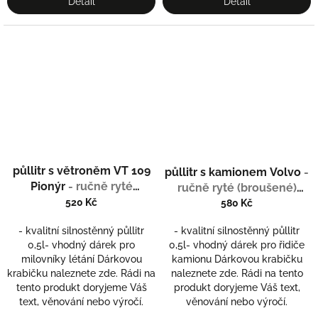
Detail
Detail
Průměrné
půllitr s větroněm VT 109
půllitr s kamionem Volvo
-
hodnocení
Pionýr
- ručně ryté
produktu
ručně ryté (broušené)
je
(broušené)
520 Kč
dárek pro kamioňáka s
580 Kč
4,5
vaším jménem
z
- kvalitní silnostěnný půllitr
- kvalitní silnostěnný půllitr
5
0,5l- vhodný dárek pro
0,5l- vhodný dárek pro řidiče
hvězdiček.
milovníky létání Dárkovou
kamionu Dárkovou krabičku
krabičku naleznete zde. Rádi na
naleznete zde. Rádi na tento
tento produkt doryjeme Váš
produkt doryjeme Váš text,
text, věnování nebo výročí.
věnování nebo výročí.