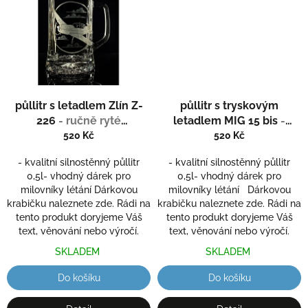
půllitr s letadlem Zlín Z-
půllitr s tryskovým
226
- ručně ryté
letadlem MIG 15 bis
-
(broušené)
ručně ryté (broušené)
520 Kč
520 Kč
- kvalitní silnostěnný půllitr
- kvalitní silnostěnný půllitr
0,5l- vhodný dárek pro
0,5l- vhodný dárek pro
milovníky létání Dárkovou
milovníky létání Dárkovou
krabičku naleznete zde. Rádi na
krabičku naleznete zde. Rádi na
tento produkt doryjeme Váš
tento produkt doryjeme Váš
text, věnování nebo výročí.
text, věnování nebo výročí.
SKLADEM
SKLADEM
Do košíku
Do košíku