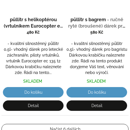
půllitr s helikoptérou
půllitr s bagrem
- ručně
(vrtulníkem Eurocopter ec
ryté (broušené) dárek pro
135)
- ručně ryté
bagristu s vaším jménem
480 Kč
580 Kč
(broušené) dárek pro
- kvalitní silnostěnný půllitr
- kvalitní silnostěnný půllitr
motoristu s vaším jménem
0,5l- vhodný dárek pro letecké
0,5l- vhodný dárek pro bagristu
záchranáře, piloty vrtulníků,
Dárkovou krabičku naleznete
vrtulník Eurocopter ec 135 t2
zde. Rádi na tento produkt
Dárkovou krabičku naleznete
doryjeme Váš text, věnování
zde. Rádi na tento...
nebo výročí.
SKLADEM
SKLADEM
Do košíku
Do košíku
Detail
Detail
Načíst 6 dalších