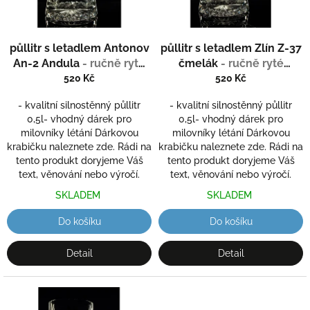
r
o
d
půllitr s letadlem Antonov
půllitr s letadlem Zlín Z-37
u
An-2 Andula
- ručně ryté
čmelák
- ručně ryté
k
(broušené)
(broušené)
520 Kč
520 Kč
t
ů
- kvalitní silnostěnný půllitr
- kvalitní silnostěnný půllitr
0,5l- vhodný dárek pro
0,5l- vhodný dárek pro
milovníky létání Dárkovou
milovníky létání Dárkovou
krabičku naleznete zde. Rádi na
krabičku naleznete zde. Rádi na
tento produkt doryjeme Váš
tento produkt doryjeme Váš
text, věnování nebo výročí.
text, věnování nebo výročí.
SKLADEM
SKLADEM
Do košíku
Do košíku
Detail
Detail