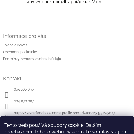
aby výrobek dorazil v pořádku k Vám.
Z
á
Informace pro vás
p
a
Jak nakupovat
t
Obchodní podmínky
í
Podmínky ochrany osobních údajů
Kontakt
605 160 690
604 870 887
https://www.facebook.com/profile.php?id=100063455623877
Tento web používá soubory cookie. Dalším
procházením tohoto webu vyjadřujete souhlas s jejich
Poslední hodnocení produktů