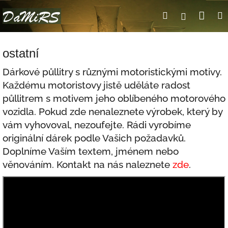
Přejít
Nák
Hledat
Přihlášení
na
obsah
koší
ostatní
Dárkové půllitry s různými motoristickými motivy.
Každému motoristovy jistě uděláte radost
půllitrem s motivem jeho oblíbeného motorového
vozidla. Pokud zde nenaleznete výrobek, který by
vám vyhovoval, nezoufejte. Rádi vyrobíme
originální dárek podle Vašich požadavků.
Doplníme Vaším textem, jménem nebo
věnováním. Kontakt na nás naleznete
zde
.