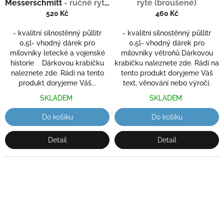
Messerschmitt
- ručně ryté
ryté (broušené)
(broušené)
520 Kč
460 Kč
- kvalitní silnostěnný půllitr
- kvalitní silnostěnný půllitr
0,5l- vhodný dárek pro
0,5l- vhodný dárek pro
milovníky letecké a vojenské
milovníky větroňů Dárkovou
historie Dárkovou krabičku
krabičku naleznete zde. Rádi na
naleznete zde. Rádi na tento
tento produkt doryjeme Váš
produkt doryjeme Váš...
text, věnování nebo výročí.
SKLADEM
SKLADEM
Do košíku
Do košíku
Detail
Detail