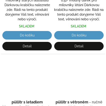
milovníky starých autobusů
0,5l- vhodný dárek pro
Dárkovou krabičku naleznete
milovníky létání Dárkovou
zde. Rádi na tento produkt
krabičku naleznete zde. Rádi na
doryjeme Váš text, věnování
tento produkt doryjeme Váš
nebo výročí.
text, věnování nebo výročí.
SKLADEM
SKLADEM
Do košíku
Do košíku
Detail
Detail
půllitr s letadlem
půllitr s větroněm
- ručně