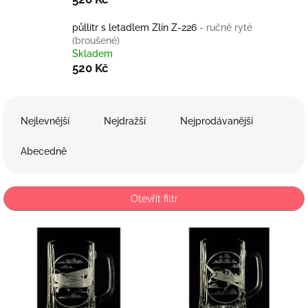
půllitr s letadlem Zlín Z-226
- ručně ryté
(broušené)
Skladem
520 Kč
Ř
a
Nejlevnější
Nejdražší
Nejprodávanější
z
e
Abecedně
n
í
p
Otevřít filtr
r
o
V
d
ý
u
p
k
i
t
s
ů
p