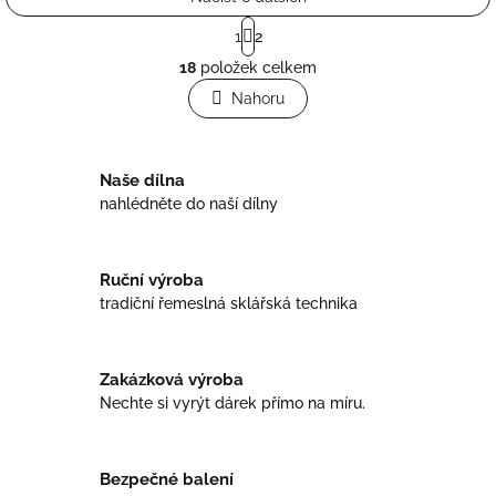
S
1
2
t
O
r
18
položek celkem
v
á
l
Nahoru
n
á
k
o
d
v
a
á
Naše dílna
c
n
í
nahlédněte do naší dílny
í
p
r
v
Ruční výroba
k
tradiční řemeslná sklářská technika
y
v
ý
p
Zakázková výroba
i
Nechte si vyrýt dárek přímo na míru.
s
u
Bezpečné balení