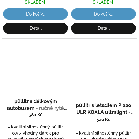
SKLADEM
SKLADEM
Do košíku
Do košíku
Detail
Detail
půllitr s dálkovým
půllitr s letadlem P 220
autobusem
- ručně ryté
ULR KOALA ultralight
-
(broušené) dárek pro
580 Kč
ručně ryté (broušené)
520 Kč
šoféra s vaším jménem
- kvalitní silnostěnný půllitr
0,5l- vhodný dárek pro
- kvalitní silnostěnný půllitr