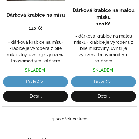
Dárková krabice na malou
Dárková krabice na mísu
misku
100 Kč
140 Kč
- dárková krabice na malou
- dárková krabice na mísu-
misku- krabice je vyrobena z
krabice je vyrobena z bílé
bílé mikrovlny, uvnitř je
mikrovlny, uvnitř je vyložená
vyložená tmavomodrým
tmavomodrým saténem
saténem
SKLADEM
SKLADEM
Do košíku
Do košíku
Detail
Detail
4
položek celkem
O
v
l
á