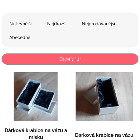
Ř
a
Nejlevnější
Nejdražší
Nejprodávanější
z
e
Abecedně
n
í
p
Otevřít filtr
r
o
V
d
ý
u
p
k
i
t
s
ů
p
r
o
d
Dárková krabice na vázu a
u
Dárková krabice na vázu
misku