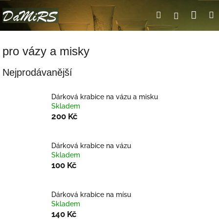
Přejít
Nák
Hledat
Přihlášení
na
obsah
koší
pro vázy a misky
Nejprodávanější
Dárková krabice na vázu a misku
Skladem
200 Kč
Dárková krabice na vázu
Skladem
100 Kč
Dárková krabice na mísu
Skladem
140 Kč