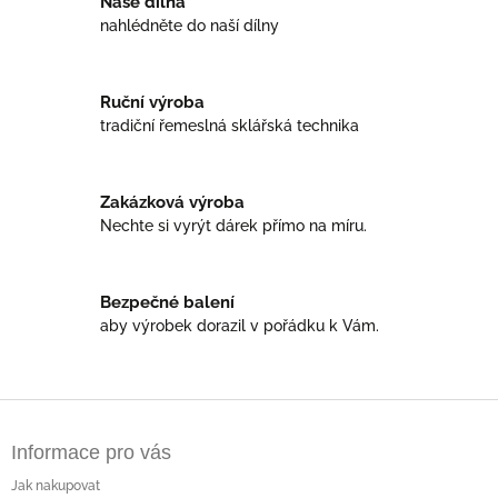
Naše dílna
d
nahlédněte do naší dílny
a
c
í
Ruční výroba
p
r
tradiční řemeslná sklářská technika
v
k
y
Zakázková výroba
v
Nechte si vyrýt dárek přímo na míru.
ý
p
i
s
Bezpečné balení
u
aby výrobek dorazil v pořádku k Vám.
Z
á
Informace pro vás
p
a
Jak nakupovat