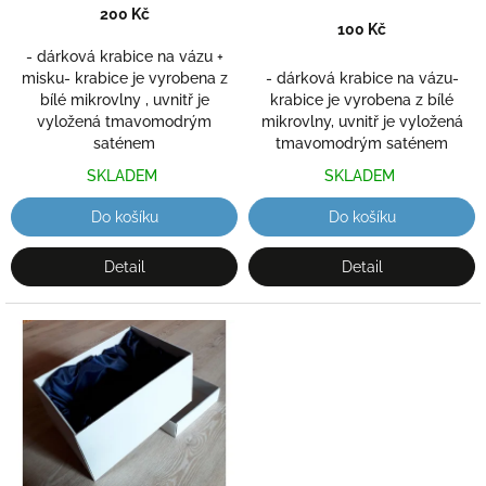
k
200 Kč
t
100 Kč
ů
- dárková krabice na vázu +
misku- krabice je vyrobena z
- dárková krabice na vázu-
bílé mikrovlny , uvnitř je
krabice je vyrobena z bílé
vyložená tmavomodrým
mikrovlny, uvnitř je vyložená
saténem
tmavomodrým saténem
SKLADEM
SKLADEM
Do košíku
Do košíku
Detail
Detail