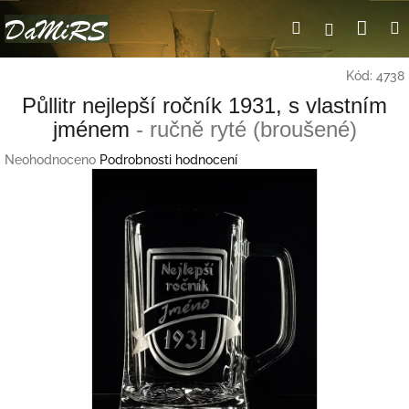
Přejít
Nák
Hledat
Přihlášení
na
obsah
koší
Kód:
4738
Půllitr nejlepší ročník 1931, s vlastním
jménem
- ručně ryté (broušené)
Průměrné
Neohodnoceno
Podrobnosti hodnocení
hodnocení
produktu
je
0,0
z
5
hvězdiček.