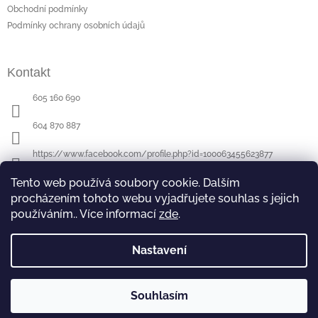
t
Obchodní podmínky
í
Podmínky ochrany osobních údajů
Kontakt
605 160 690
604 870 887
https://www.facebook.com/profile.php?id=100063455623877
Tento web používá soubory cookie. Dalším
procházením tohoto webu vyjadřujete souhlas s jejich
Poslední hodnocení produktů
používáním.. Více informací
zde
.
Půllitr s rytinou - sova
- ručně ryté (broušené) dárek pro učitele (učitelku)
|
Hodnocení produktu je 5 z 5 hvězdiček.
Nastavení
Souhlasím
Copyright 2026
DaMiRS
. Všechna práva vyhrazena.
Vytvořil Shoptet