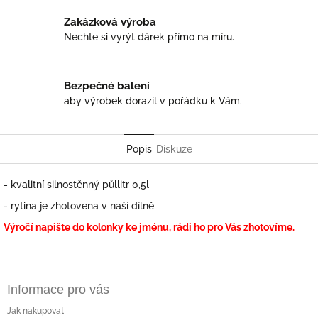
Zakázková výroba
Nechte si vyrýt dárek přímo na míru.
Bezpečné balení
aby výrobek dorazil v pořádku k Vám.
Popis
Diskuze
- kvalitní silnostěnný půllitr 0,5l
- rytina je zhotovena v naší dílně
Výročí napište do kolonky ke jménu, rádi ho pro Vás zhotovíme.
Z
á
Informace pro vás
p
a
Jak nakupovat