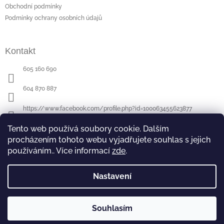
t
Obchodní podmínky
í
Podmínky ochrany osobních údajů
Kontakt
605 160 690
604 870 887
https://www.facebook.com/profile.php?id=100063455623877
Tento web používá soubory cookie. Dalším
procházením tohoto webu vyjadřujete souhlas s jejich
Poslední hodnocení produktů
používáním.. Více informací
zde
.
Půllitr s rytinou - sova
- ručně ryté (broušené) dárek pro učitele (učitelku)
|
Hodnocení produktu je 5 z 5 hvězdiček.
Nastavení
Souhlasím
Copyright 2026
DaMiRS
. Všechna práva vyhrazena.
Vytvořil Shoptet