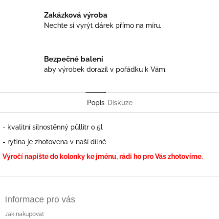
Zakázková výroba
Nechte si vyrýt dárek přímo na míru.
Bezpečné balení
aby výrobek dorazil v pořádku k Vám.
Popis
Diskuze
- kvalitní silnostěnný půllitr 0,5l
- rytina je zhotovena v naší dílně
Výročí napište do kolonky ke jménu, rádi ho pro Vás zhotovíme.
Z
á
Informace pro vás
p
a
Jak nakupovat