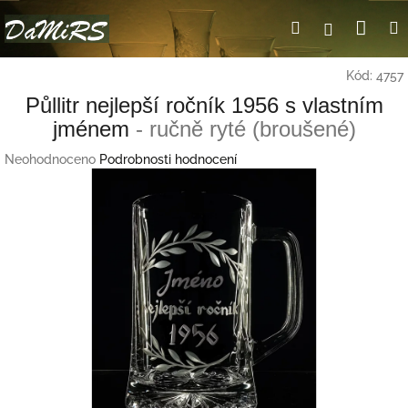
Přejít
Nák
Hledat
Přihlášení
na
obsah
koší
Kód:
4757
Půllitr nejlepší ročník 1956 s vlastním
jménem
- ručně ryté (broušené)
Průměrné
Neohodnoceno
Podrobnosti hodnocení
hodnocení
produktu
je
0,0
z
5
hvězdiček.