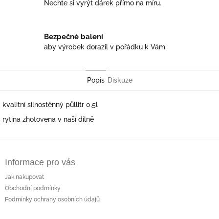
Nechte si vyrýt dárek přímo na míru.
Bezpečné balení
aby výrobek dorazil v pořádku k Vám.
Popis
Diskuze
kvalitní silnostěnný půllitr 0,5l
rytina zhotovena v naší dílně
Z
á
Informace pro vás
p
a
Jak nakupovat
t
Obchodní podmínky
í
Podmínky ochrany osobních údajů