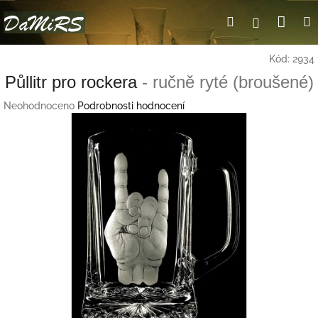
Přejít
Nák
Hledat
Přihlášení
na
obsah
koší
Kód:
2934
Půllitr pro rockera
- ručně ryté (broušené)
Průměrné
Neohodnoceno
Podrobnosti hodnocení
hodnocení
produktu
je
0,0
z
5
hvězdiček.