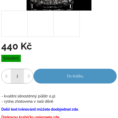
440 Kč
Měrná
Skladem
cena:
Do košíku
- kvalitní silnostěnný půllitr 0,5l
- rytina zhotovena v naší dílně
Delší text (věnování) můžete doobjednat zde.
Dárkovou krabičku naleznete zde.