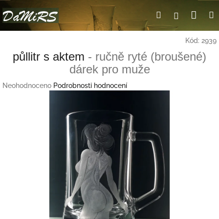
Přejít
Nák
Hledat
Přihlášení
na
obsah
koší
Kód:
2939
půllitr s aktem
- ručně ryté (broušené)
dárek pro muže
Průměrné
Neohodnoceno
Podrobnosti hodnocení
hodnocení
produktu
je
0,0
z
5
hvězdiček.