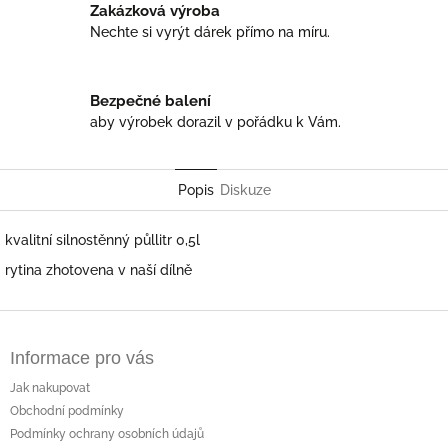
Zakázková výroba
Nechte si vyrýt dárek přímo na míru.
Bezpečné balení
aby výrobek dorazil v pořádku k Vám.
Popis
Diskuze
kvalitní silnostěnný půllitr 0,5l
rytina zhotovena v naší dílně
Z
á
Informace pro vás
p
a
Jak nakupovat
t
Obchodní podmínky
í
Podmínky ochrany osobních údajů