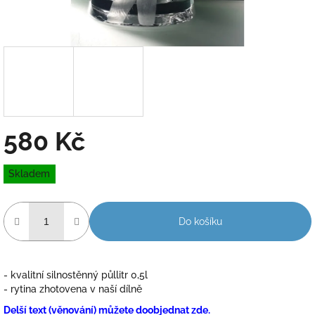
580 Kč
Měrná
Skladem
cena:
Do košíku
- kvalitní silnostěnný půllitr 0,5l
- rytina zhotovena v naší dílně
Delší text (věnování) můžete doobjednat zde.