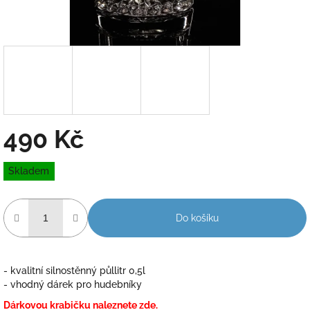
490 Kč
Měrná
Skladem
cena:
Do košíku
- kvalitní silnostěnný půllitr 0,5l
- vhodný dárek pro hudebníky
Dárkovou krabičku naleznete zde.