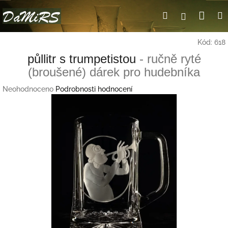
Přejít
Nák
Hledat
Přihlášení
na
obsah
koší
Kód:
618
půllitr s trumpetistou
- ručně ryté
(broušené) dárek pro hudebníka
Průměrné
Neohodnoceno
Podrobnosti hodnocení
hodnocení
produktu
je
0,0
z
5
hvězdiček.