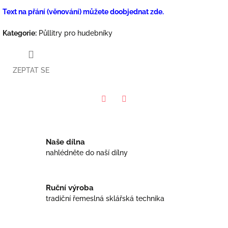
Text na přání (věnování) můžete doobjednat zde.
Kategorie
:
Půllitry pro hudebníky
ZEPTAT SE
Facebook
Twitter
Naše dílna
nahlédněte do naší dílny
Ruční výroba
tradiční řemeslná sklářská technika