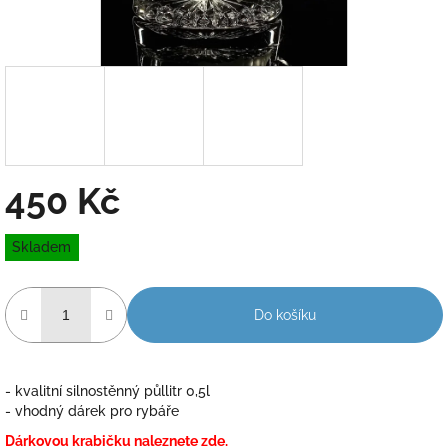
450 Kč
Měrná
Skladem
cena:
Do košíku
- kvalitní silnostěnný půllitr 0,5l
- vhodný dárek pro rybáře
Dárkovou krabičku naleznete zde.