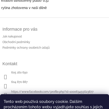
kvalitní silnostěnný půllitr 0,5l
rytina zhotovena v naší dílně
Z
á
Informace pro vás
p
a
Jak nakupovat
t
Obchodní podmínky
í
Podmínky ochrany osobních údajů
Kontakt
605 160 690
604 870 887
https://www.facebook.com/profile.php?id=100063455623877
Tento web používá soubory cookie. Dalším
procházením tohoto webu vyjadřujete souhlas s jejich
Poslední hodnocení produktů