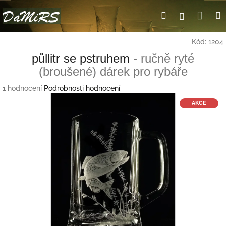
Přejít
Nák
Hledat
Přihlášení
na
obsah
koší
Kód:
1204
půllitr se pstruhem
- ručně ryté
(broušené) dárek pro rybáře
Průměrné
1 hodnocení
Podrobnosti hodnocení
hodnocení
AKCE
produktu
je
5,0
z
5
hvězdiček.