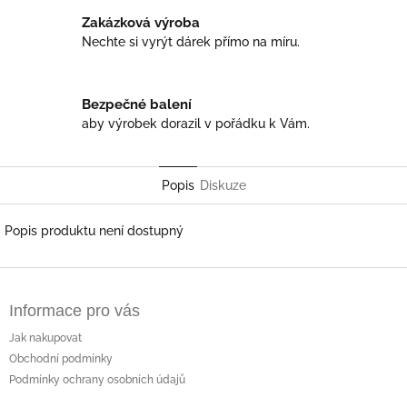
Zakázková výroba
Nechte si vyrýt dárek přímo na míru.
Bezpečné balení
aby výrobek dorazil v pořádku k Vám.
Popis
Diskuze
Popis produktu není dostupný
Z
á
Informace pro vás
p
a
Jak nakupovat
t
Obchodní podmínky
í
Podmínky ochrany osobních údajů