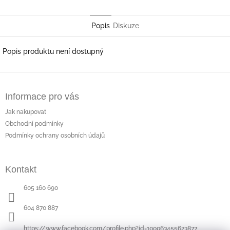
Popis
Diskuze
Popis produktu není dostupný
Z
á
Informace pro vás
p
a
Jak nakupovat
t
Obchodní podmínky
í
Podmínky ochrany osobních údajů
Kontakt
605 160 690
604 870 887
https://www.facebook.com/profile.php?id=100063455623877