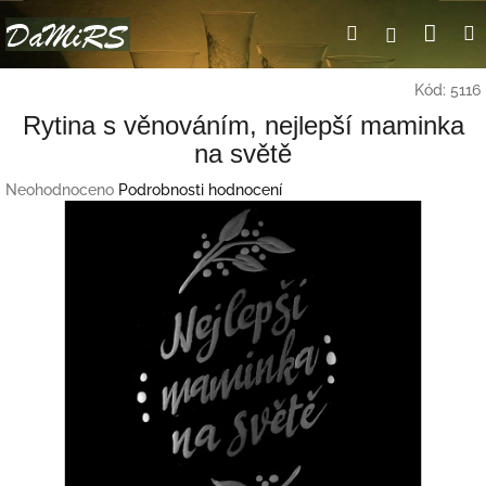
Přejít
Nák
Hledat
Přihlášení
na
obsah
koší
Kód:
5116
Rytina s věnováním, nejlepší maminka
na světě
Průměrné
Neohodnoceno
Podrobnosti hodnocení
hodnocení
produktu
je
0,0
z
5
hvězdiček.