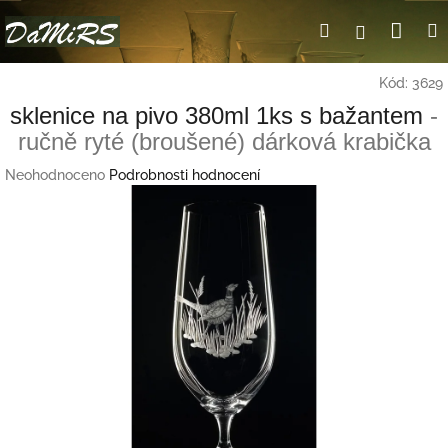
Přejít
Nák
Hledat
Přihlášení
na
obsah
koší
Kód:
3629
sklenice na pivo 380ml 1ks s bažantem
-
ručně ryté (broušené) dárková krabička
Průměrné
Neohodnoceno
Podrobnosti hodnocení
hodnocení
produktu
je
0,0
z
5
hvězdiček.