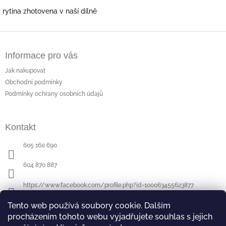
rytina zhotovena v naší dílně
Z
á
Informace pro vás
p
a
Jak nakupovat
t
Obchodní podmínky
í
Podmínky ochrany osobních údajů
Kontakt
605 160 690
604 870 887
https://www.facebook.com/profile.php?id=100063455623877
Tento web používá soubory cookie. Dalším
procházením tohoto webu vyjadřujete souhlas s jejich
Poslední hodnocení produktů