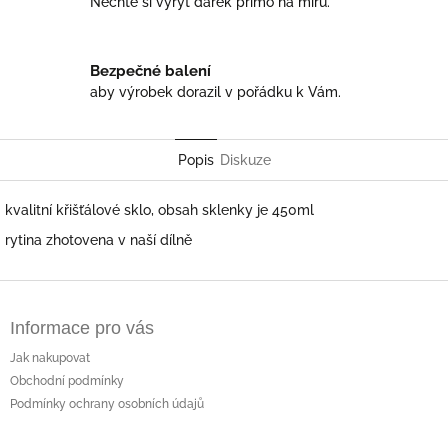
Nechte si vyrýt dárek přímo na míru.
Bezpečné balení
aby výrobek dorazil v pořádku k Vám.
Popis
Diskuze
kvalitní křišťálové sklo, obsah sklenky je 450ml
rytina zhotovena v naší dílně
Z
á
Informace pro vás
p
a
Jak nakupovat
t
Obchodní podmínky
í
Podmínky ochrany osobních údajů