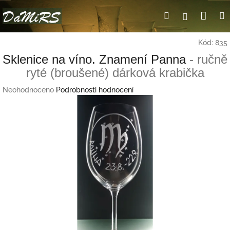
Přejít
Nák
Hledat
Přihlášení
na
obsah
koší
Kód:
835
Sklenice na víno. Znamení Panna
- ručně
ryté (broušené) dárková krabička
Průměrné
Neohodnoceno
Podrobnosti hodnocení
hodnocení
produktu
je
0,0
z
5
hvězdiček.