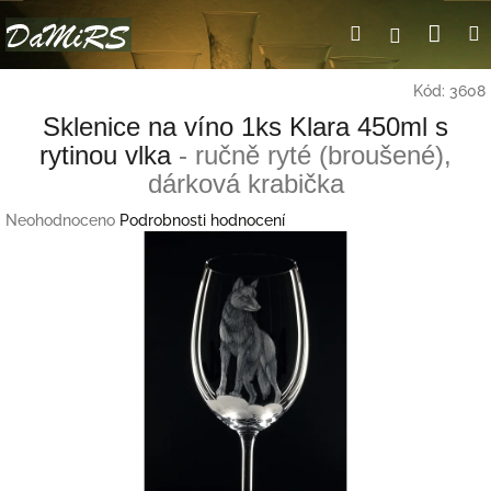
Přejít
Nák
Hledat
Přihlášení
na
obsah
koší
Kód:
3608
Sklenice na víno 1ks Klara 450ml s
rytinou vlka
- ručně ryté (broušené),
dárková krabička
Průměrné
Neohodnoceno
Podrobnosti hodnocení
hodnocení
produktu
je
0,0
z
5
hvězdiček.