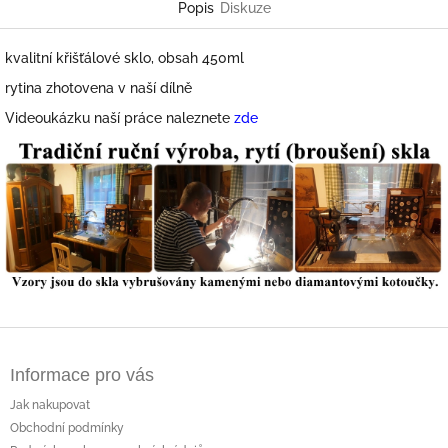
Popis
Diskuze
kvalitní křišťálové sklo, obsah 450ml
rytina zhotovena v naší dílně
Videoukázku naší práce naleznete
zde
Z
á
Informace pro vás
p
a
Jak nakupovat
t
Obchodní podmínky
í