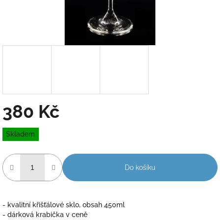
380 Kč
Měrná
Skladem
cena:
Do košíku
- kvalitní křišťálové sklo, obsah 450ml
- dárková krabička v ceně