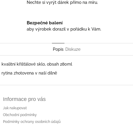
Nechte si vyrýt dárek přímo na míru.
Bezpečné balení
aby výrobek dorazil v pořádku k Vám.
Popis
Diskuze
kvalitní křišťálové sklo, obsah 280ml
rytina zhotovena v naší dílně
Z
á
Informace pro vás
p
a
Jak nakupovat
t
Obchodní podmínky
í
Podmínky ochrany osobních údajů