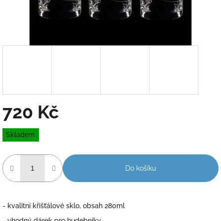
720 Kč
Měrná
Skladem
cena:
Do košíku
- kvalitní křišťálové sklo, obsah 280ml
- vhodný dárek pro hudebníky