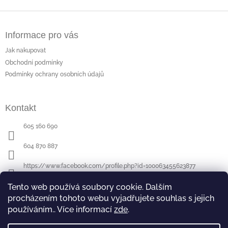
Z
á
Informace pro vás
p
a
Jak nakupovat
t
Obchodní podmínky
í
Podmínky ochrany osobních údajů
Kontakt
605 160 690
604 870 887
https://www.facebook.com/profile.php?id=100063455623877
Tento web používá soubory cookie. Dalším
procházením tohoto webu vyjadřujete souhlas s jejich
Poslední hodnocení produktů
používáním.. Více informací
zde
.
Půllitr s rytinou - sova
- ručně ryté (broušené) dárek pro učitele (učitelku)