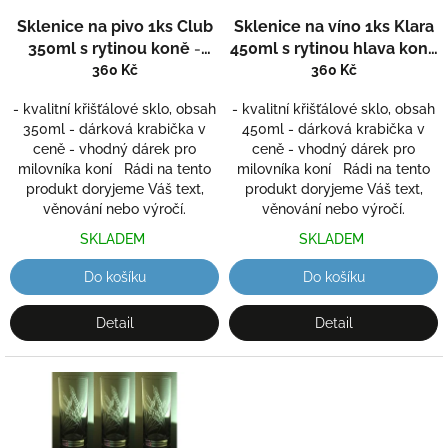
d
Sklenice na pivo 1ks Club
Sklenice na víno 1ks Klara
u
350ml s rytinou koně
-
450ml s rytinou hlava koně
k
ručně ryté (broušené),
- ručně ryté (broušené),
360 Kč
360 Kč
t
dárková krabička
dárková krabička
ů
- kvalitní křišťálové sklo, obsah
- kvalitní křišťálové sklo, obsah
350ml - dárková krabička v
450ml - dárková krabička v
ceně - vhodný dárek pro
ceně - vhodný dárek pro
milovníka koní Rádi na tento
milovníka koní Rádi na tento
produkt doryjeme Váš text,
produkt doryjeme Váš text,
věnování nebo výročí.
věnování nebo výročí.
SKLADEM
SKLADEM
Do košíku
Do košíku
Detail
Detail