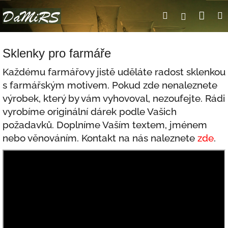
Přejít
Nák
Hledat
Přihlášení
na
obsah
koší
Sklenky pro farmáře
Každému farmářovy jistě uděláte radost sklenkou
s farmářským motivem. Pokud zde nenaleznete
výrobek, který by vám vyhovoval, nezoufejte. Rádi
vyrobíme originální dárek podle Vašich
požadavků. Doplníme Vaším textem, jménem
nebo věnováním. Kontakt na nás naleznete
zde
.