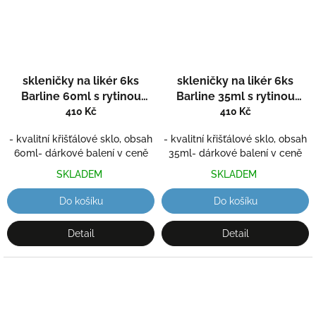
skleničky na likér 6ks
skleničky na likér 6ks
Barline 60ml s rytinou
Barline 35ml s rytinou
klasů
- ručně ryté
klasů
- ručně ryté
410 Kč
410 Kč
(broušené), dárek pro
(broušené), dárek pro
- kvalitní křišťálové sklo, obsah
- kvalitní křišťálové sklo, obsah
zemědělce
zemědělce
60ml- dárkové balení v ceně
35ml- dárkové balení v ceně
SKLADEM
SKLADEM
Do košíku
Do košíku
Detail
Detail