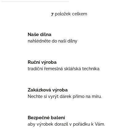
7
položek celkem
O
v
l
á
Naše dílna
d
nahlédněte do naší dílny
a
c
í
Ruční výroba
p
r
tradiční řemeslná sklářská technika
v
k
y
Zakázková výroba
v
Nechte si vyrýt dárek přímo na míru.
ý
p
i
s
Bezpečné balení
u
aby výrobek dorazil v pořádku k Vám.