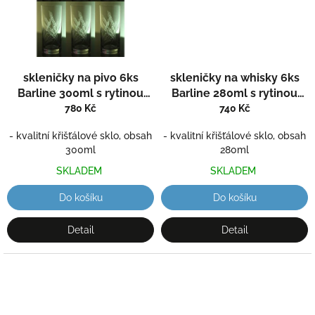
skleničky na pivo 6ks
skleničky na whisky 6ks
Barline 300ml s rytinou
Barline 280ml s rytinou
klasů
- ručně ryté
klasů
- ručně ryté
780 Kč
740 Kč
(broušené), dárek pro
(broušené), dárek pro
- kvalitní křišťálové sklo, obsah
- kvalitní křišťálové sklo, obsah
zemědělce
zemědělce
300ml
280ml
SKLADEM
SKLADEM
Do košíku
Do košíku
Detail
Detail