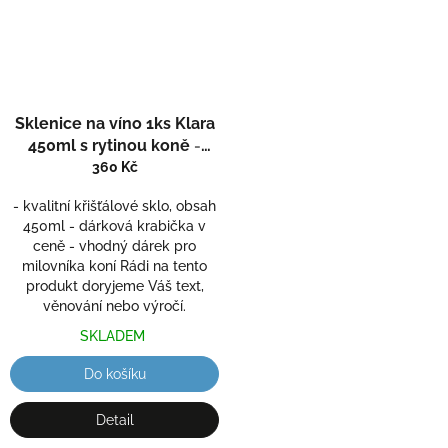
Průměrné
Sklenice na víno 1ks Klara
hodnocení
produktu
450ml s rytinou koně
-
je
ručně ryté (broušené),
360 Kč
5,0
dárková krabička
z
- kvalitní křišťálové sklo, obsah
5
450ml - dárková krabička v
hvězdiček.
ceně - vhodný dárek pro
milovníka koní Rádi na tento
produkt doryjeme Váš text,
věnování nebo výročí.
SKLADEM
Do košíku
Detail