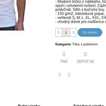
hvězdiček.
- Moderní tričko z měkkého, h
sport i celodenní nošení. Zaj
průkrčník. Střih s bočními švy.
- 150 g/m2, Interlokové pique
- velikosti S, M, L ,XL, XXL, 
- vhodný dárek pro nadšence
Do košíku
Kategorie
:
Trika s potiskem
TISK
ZEPTAT SE
Facebook
Twitter