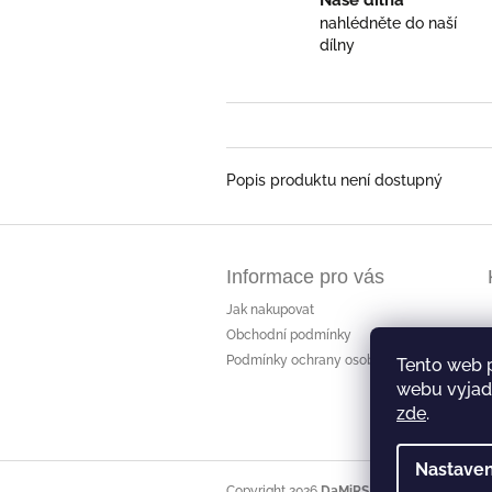
Naše dílna
nahlédněte do naší
dílny
Popis produktu není dostupný
Z
á
Informace pro vás
p
a
Jak nakupovat
t
Obchodní podmínky
í
Podmínky ochrany osobních údajů
Tento web 
webu vyjadř
zde
.
Nastaven
Copyright 2026
DaMiRS
. Všechna práva vyh