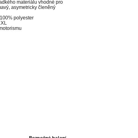
ladkého materiálu vhodné pro
ímavý, asymetricky členěný
, 100% polyester
XXXL
 motorismu