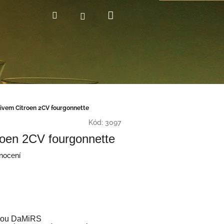
Nákupní
Hledat
Přihlášení
košík
tivem Citroen 2CV fourgonnette
Kód:
3097
roen 2CV fourgonnette
nocení
irmou DaMiRS