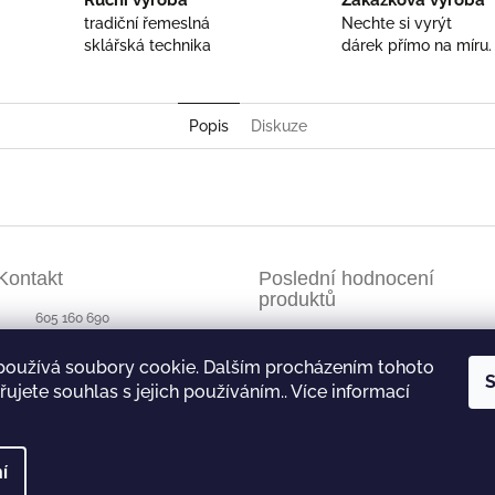
Ruční výroba
Zakázková výroba
tradiční řemeslná
Nechte si vyrýt
sklářská technika
dárek přímo na míru.
Popis
Diskuze
Kontakt
Poslední hodnocení
produktů
605 160 690
Půllitr s rytinou - sova
604 870 887
používá soubory cookie. Dalším procházením tohoto
|
Hodnocení produktu je
S
ujete souhlas s jejich používáním.. Více informací
https://www.facebook.com/pro
file.php?id=100063455623877
í
razena.