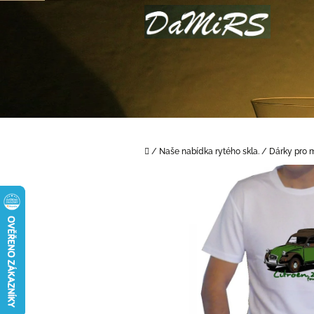
Přejít
na
obsah
Domů
/
Naše nabídka rytého skla.
/
Dárky pro m