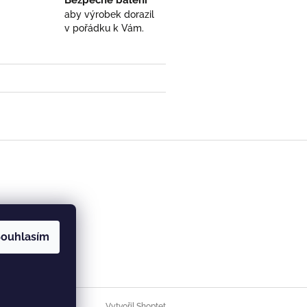
Bezpečné balení
aby výrobek dorazil
v pořádku k Vám.
- ručně ryté (broušené) dárek pro učitele (učite
 5 z 5 hvězdiček.
ouhlasím
Vytvořil Shoptet