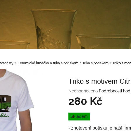
otoristy
/
Keramické hrnečky a trika s potiskem
/
Trika s potiskem
/
Triko s mo
Triko s motivem Cit
Průměrné
Neohodnoceno
Podrobnosti hod
hodnocení
280 Kč
produktu
je
Měrná
0,0
Skladem
cena:
z
5
- zhotovení potisku je naší f