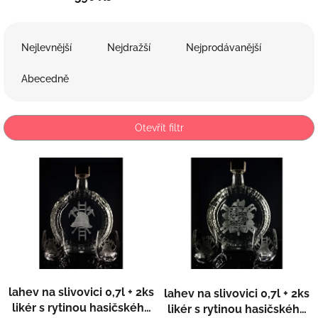
Ř
a
Nejlevnější
Nejdražší
Nejprodávanější
z
e
Abecedně
n
í
p
Otevřít filtr
r
o
V
d
ý
u
p
k
i
t
s
ů
p
r
o
Průměrné
d
lahev na slivovici 0,7l + 2ks
lahev na slivovici 0,7l + 2ks
hodnocení
u
likér s rytinou hasičského
produktu
likér s rytinou hasičského
k