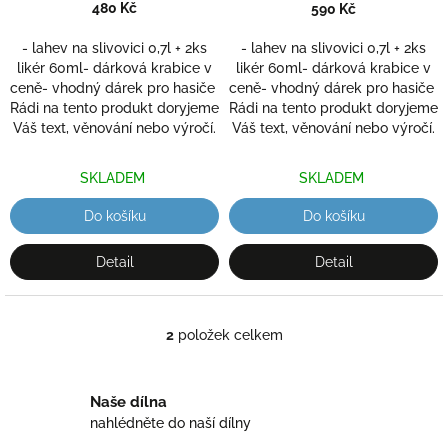
je
znaku
- ručně ryté
480 Kč
znaku
- ručně ryté
590 Kč
t
5,0
(broušené) dárková
(broušené) dárková
ů
z
- lahev na slivovici 0,7l + 2ks
- lahev na slivovici 0,7l + 2ks
krabička, dárek pro hasiče
krabička, dárek pro hasiče
5
likér 60ml- dárková krabice v
likér 60ml- dárková krabice v
hvězdiček.
ceně- vhodný dárek pro hasiče
ceně- vhodný dárek pro hasiče
Rádi na tento produkt doryjeme
Rádi na tento produkt doryjeme
Váš text, věnování nebo výročí.
Váš text, věnování nebo výročí.
SKLADEM
SKLADEM
Do košíku
Do košíku
Detail
Detail
2
položek celkem
O
v
l
á
Naše dílna
d
nahlédněte do naší dílny
a