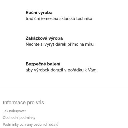
c
í
Ruční výroba
p
r
tradiční řemeslná sklářská technika
v
k
y
Zakázková výroba
v
Nechte si vyrýt dárek přímo na míru.
ý
p
i
s
Bezpečné balení
u
aby výrobek dorazil v pořádku k Vám.
Z
á
Informace pro vás
p
a
Jak nakupovat
t
Obchodní podmínky
í
Podmínky ochrany osobních údajů