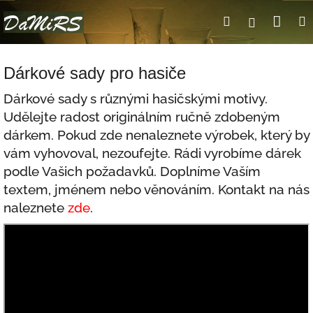
Přejít
Nák
Hledat
Přihlášení
na
obsah
koší
Dárkové sady pro hasiče
Dárkové sady s různými hasičskými motivy.
Udělejte radost originálním ručně zdobeným
dárkem. Pokud zde nenaleznete výrobek, který by
vám vyhovoval, nezoufejte. Rádi vyrobíme dárek
podle Vašich požadavků. Doplníme Vaším
textem, jménem nebo věnováním. Kontakt na nás
naleznete
zde
.