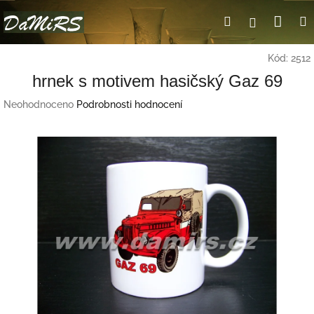
Přejít
Nák
Hledat
Přihlášení
na
obsah
koší
Kód:
2512
hrnek s motivem hasičský Gaz 69
Průměrné
Neohodnoceno
Podrobnosti hodnocení
hodnocení
produktu
je
0,0
z
5
hvězdiček.