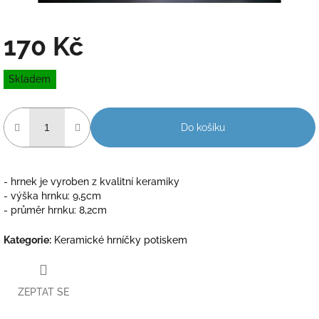
170 Kč
Měrná
Skladem
cena:
Do košíku
- hrnek je vyroben z kvalitní keramiky
- výška hrnku: 9,5cm
- průměr hrnku: 8,2cm
Kategorie
:
Keramické hrníčky potiskem
ZEPTAT SE