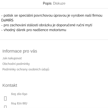
Popis
Diskuze
- potisk se speciální povrchovou úpravou je vyroben naší firmou
DaMiRS
- pro zachování stálosti obrázku je doporučené ruční mytí
- vhodný dárek pro nadšence motorismu
Z
á
Informace pro vás
p
a
Jak nakupovat
t
Obchodní podmínky
í
Podmínky ochrany osobních údajů
Kontakt
605 160 690
604 870 887