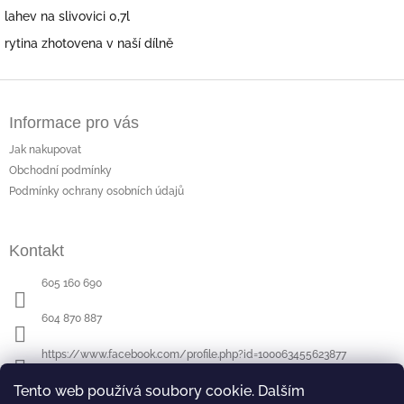
lahev na slivovici 0,7l
rytina zhotovena v naší dílně
Z
á
Informace pro vás
p
a
Jak nakupovat
t
Obchodní podmínky
í
Podmínky ochrany osobních údajů
Kontakt
605 160 690
604 870 887
https://www.facebook.com/profile.php?id=100063455623877
Tento web používá soubory cookie. Dalším