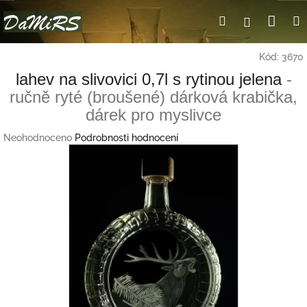
Přejít
Nák
Hledat
Přihlášení
na
obsah
koší
Kód:
3670
lahev na slivovici 0,7l s rytinou jelena
-
ručně ryté (broušené) dárková krabička,
dárek pro myslivce
Průměrné
Neohodnoceno
Podrobnosti hodnocení
hodnocení
produktu
je
0,0
z
5
hvězdiček.