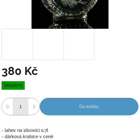
380 Kč
Měrná
Skladem
cena:
Do košíku
- lahev na slivovici 0,7l
- dárková krabice v ceně