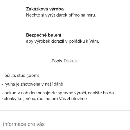
Zakázková výroba
Nechte si vyrýt dárek přímo na míru.
Bezpečné balení
aby výrobek dorazil v pořádku k Vám.
Popis
Diskuze
- půllitr, štuc 500ml
- rytina je zhotovena v naší dílně
- pokud v nabídce nenajdete správné výročí, napište ho do
kolonky ke jménu, rádi ho pro Vás zhotovíme
Z
á
Informace pro vás
p