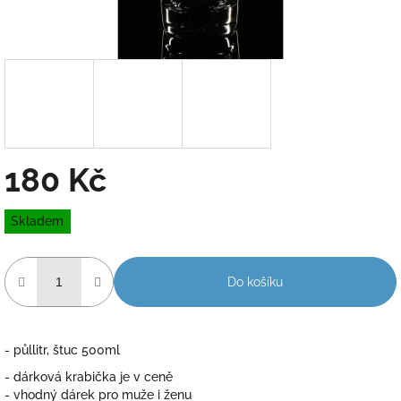
180 Kč
Měrná
Skladem
cena:
Do košíku
- půllitr, štuc 500ml
- dárková krabička je v ceně
- vhodný dárek pro muže i ženu