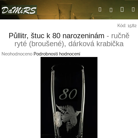
Přejít
Nák
Hledat
Přihlášení
na
obsah
koší
Kód:
1582
Půllitr, štuc k 80 narozeninám
- ručně
ryté (broušené), dárková krabička
Průměrné
Neohodnoceno
Podrobnosti hodnocení
hodnocení
produktu
je
0,0
z
5
hvězdiček.