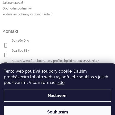
a
Jak nakupovat
t
Obchodní podmínky
í
Podmínky ochrany osobních údajů
Kontakt
605 160 690
604 870 887
https://www.facebook.com/profile.php?id=100063455623877
Tento web používá soubory cookie. Dalším
procházením tohoto webu vyjadřujete souhlas s jejich
Poslední hodnocení produktů
používáním.. Více informací
zde
.
Půllitr s rytinou - sova
- ručně ryté (broušené) dárek pro učitele (učitelku)
|
Hodnocení produktu je 5 z 5 hvězdiček.
Nastavení
Souhlasím