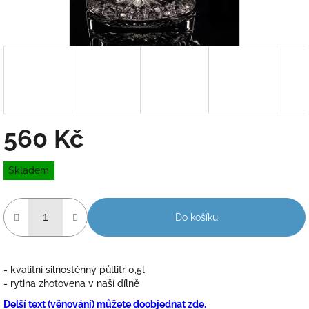
560 Kč
Měrná
Skladem
cena:
Do košíku
- kvalitní silnostěnný půllitr 0,5l
- rytina zhotovena v naší dílně
Delší text (věnování) můžete doobjednat zde.