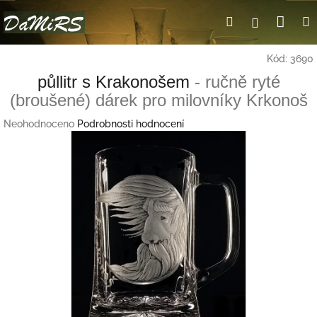
Přejít
Nák
Hledat
Přihlášení
na
obsah
koší
Kód:
3690
půllitr s Krakonošem
- ručně ryté
(broušené) dárek pro milovníky Krkonoš
Průměrné
Neohodnoceno
Podrobnosti hodnocení
hodnocení
produktu
je
0,0
z
5
hvězdiček.