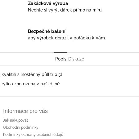
Zakázková výroba
Nechte si vyrýt dárek přímo na míru.
Bezpečné balení
aby výrobek dorazil v pořádku k Vám.
Popis
Diskuze
kvalitní silnostěnný půllitr 0,5l
rytina zhotovena v naší dílně
Z
á
Informace pro vás
p
a
Jak nakupovat
t
Obchodní podmínky
í
Podmínky ochrany osobních údajů