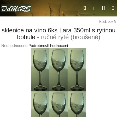
Přejít
Nák
Hledat
Přihlášení
na
obsah
koší
Kód:
2246
sklenice na víno 6ks Lara 350ml s rytinou
bobule
- ručně ryté (broušené)
Průměrné
Neohodnoceno
Podrobnosti hodnocení
hodnocení
produktu
je
0,0
z
5
hvězdiček.