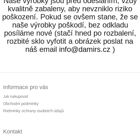
Naše výrobky jsou před odesláním, vždy
kvalitně zabaleny, aby nevzniklo riziko
poškození. Pokud se ovšem stane, že se
naše výrobky poškodí, bez odkladu
posíláme nové (stačí hned po rozbalení,
rozbité sklo vyfotit a obrázek poslat na
náš email
info@damirs.cz
)
Z
á
Informace pro vás
p
a
Jak nakupovat
t
Obchodní podmínky
í
Podmínky ochrany osobních údajů
Kontakt