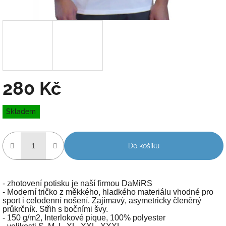
280 Kč
Měrná
Skladem
cena:
Do košíku
- zhotovení potisku je naší firmou DaMiRS
- Moderní tričko z měkkého, hladkého materiálu vhodné pro
sport i celodenní nošení. Zajímavý, asymetricky členěný
průkrčník. Střih s bočními švy.
- 150 g/m2, Interlokové pique, 100% polyester