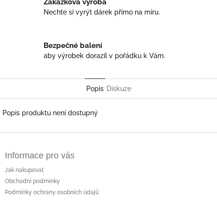
Zakázková výroba
Nechte si vyrýt dárek přímo na míru.
Bezpečné balení
aby výrobek dorazil v pořádku k Vám.
Popis
Diskuze
Popis produktu není dostupný
Z
á
Informace pro vás
p
a
Jak nakupovat
t
Obchodní podmínky
í
Podmínky ochrany osobních údajů