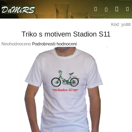
Přejít
Nák
Hledat
Přihlášení
na
obsah
koší
Kód:
3088
Triko s motivem Stadion S11
Průměrné
Neohodnoceno
Podrobnosti hodnocení
hodnocení
produktu
je
0,0
z
5
hvězdiček.