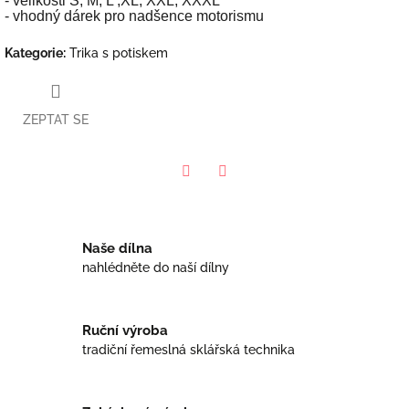
- velikosti S, M, L ,XL, XXL, XXXL
- vhodný dárek pro nadšence motorismu
Kategorie
:
Trika s potiskem
ZEPTAT SE
Facebook
Twitter
Naše dílna
nahlédněte do naší dílny
Ruční výroba
tradiční řemeslná sklářská technika