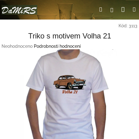
Přejít
Nák
Hledat
Přihlášení
na
obsah
koší
Kód:
3113
Triko s motivem Volha 21
Průměrné
Neohodnoceno
Podrobnosti hodnocení
hodnocení
produktu
je
0,0
z
5
hvězdiček.