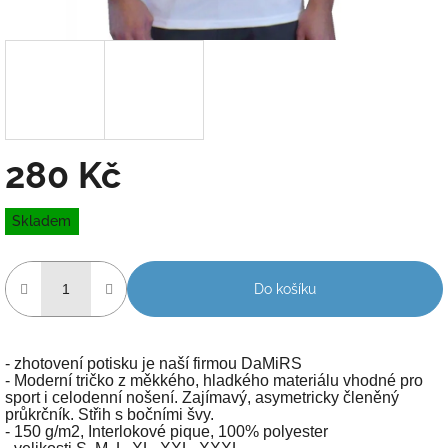
280 Kč
Měrná
Skladem
cena:
Do košíku
- zhotovení potisku je naší firmou DaMiRS
- Moderní tričko z měkkého, hladkého materiálu vhodné pro
sport i celodenní nošení. Zajímavý, asymetricky členěný
průkrčník. Střih s bočními švy.
- 150 g/m2, Interlokové pique, 100% polyester