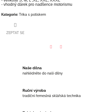
- velikosti S, M, L ,XL, XXL, XXXL
- vhodný dárek pro nadšence motorismu
Kategorie
:
Trika s potiskem
ZEPTAT SE
Facebook
Twitter
Naše dílna
nahlédněte do naší dílny
Ruční výroba
tradiční řemeslná sklářská technika