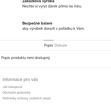
Zakázková výroba
Nechte si vyrýt dárek přímo na míru.
Bezpečné balení
aby výrobek dorazil v pořádku k Vám.
Popis
Diskuze
Popis produktu není dostupný
Z
á
Informace pro vás
p
a
Jak nakupovat
t
Obchodní podmínky
í
Podmínky ochrany osobních údajů