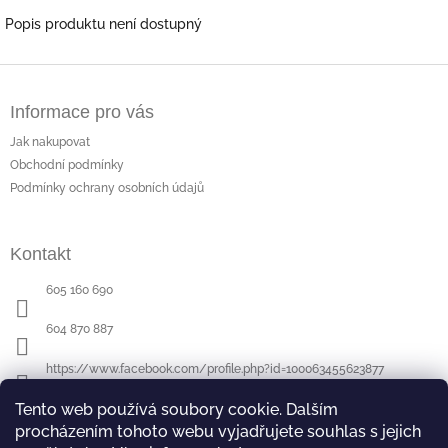
Popis produktu není dostupný
Z
á
Informace pro vás
p
a
Jak nakupovat
t
Obchodní podmínky
í
Podmínky ochrany osobních údajů
Kontakt
605 160 690
604 870 887
https://www.facebook.com/profile.php?id=100063455623877
Tento web používá soubory cookie. Dalším
procházením tohoto webu vyjadřujete souhlas s jejich
Poslední hodnocení produktů