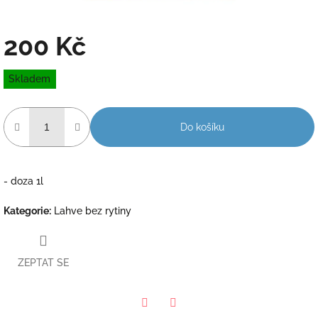
200 Kč
Měrná
Skladem
cena:
Do košíku
- doza 1l
Kategorie
:
Lahve bez rytiny
ZEPTAT SE