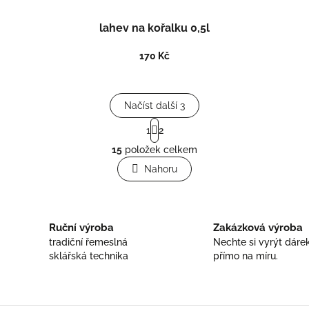
lahev na kořalku 0,5l
170 Kč
Načíst další 3
S
1
2
t
O
r
15
položek celkem
v
á
l
Nahoru
n
á
k
o
d
v
a
á
c
Ruční výroba
Zakázková výroba
n
í
í
tradiční řemeslná
Nechte si vyrýt dáre
p
sklářská technika
přímo na míru.
r
v
k
y