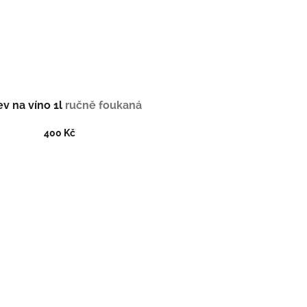
v na víno 1l
ručně foukaná
400 Kč