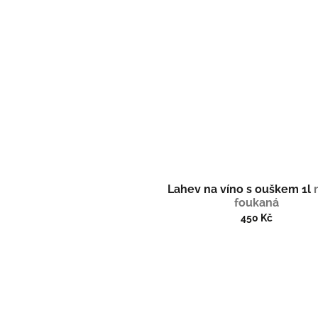
Lahev na víno s ouškem 1l
foukaná
450 Kč