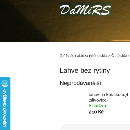
Přejít
na
obsah
Domů
/
Naše nabídka rytého skla.
/
Čisté sklo k
Lahve bez rytiny
Nejprodávanější
lahev na kořalku 0,7l
(slivovice)
Skladem
210 Kč
Ř