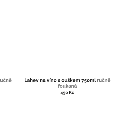
ručně
Lahev na víno s ouškem 750ml
ručně
foukaná
450 Kč