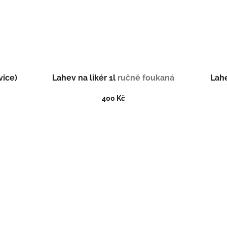
vice)
Lahev na likér 1l
ručně foukaná
Lahe
400 Kč