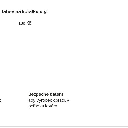
lahev na kořalku 0,5l
180 Kč
Bezpečné balení
k
aby výrobek dorazil v
pořádku k Vám.