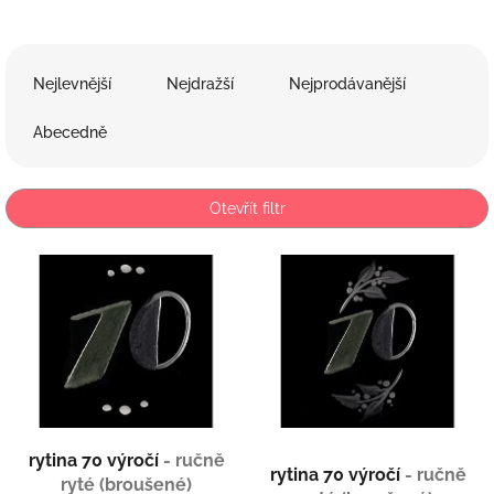
Ř
a
Nejlevnější
Nejdražší
Nejprodávanější
z
e
Abecedně
n
í
p
Otevřít filtr
r
o
V
d
ý
u
p
k
i
t
s
ů
p
r
o
d
rytina 70 výročí
- ručně
rytina 70 výročí
- ručně
u
ryté (broušené)