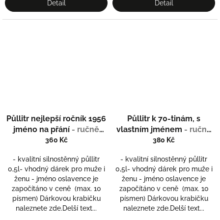
Detail
Detail
Půllitr nejlepší ročník 1956
Půllitr k 70-tinám, s
jméno na přání
- ručně
vlastním jménem
- ručně
ryté (broušené)
ryté (broušené)
360 Kč
380 Kč
- kvalitní silnostěnný půllitr
- kvalitní silnostěnný půllitr
0,5l- vhodný dárek pro muže i
0,5l- vhodný dárek pro muže i
ženu - jméno oslavence je
ženu - jméno oslavence je
započítáno v ceně (max. 10
započítáno v ceně (max. 10
písmen) Dárkovou krabičku
písmen) Dárkovou krabičku
naleznete zde.Delší text...
naleznete zde.Delší text...