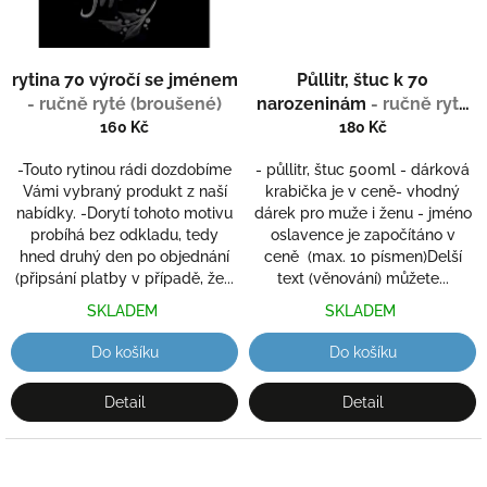
rytina 70 výročí se jménem
Půllitr, štuc k 70
- ručně ryté (broušené)
narozeninám
- ručně ryté
(broušené), dárková
160 Kč
180 Kč
krabička
-Touto rytinou rádi dozdobíme
- půllitr, štuc 500ml - dárková
Vámi vybraný produkt z naší
krabička je v ceně- vhodný
nabídky. -Dorytí tohoto motivu
dárek pro muže i ženu - jméno
probíhá bez odkladu, tedy
oslavence je započítáno v
hned druhý den po objednání
ceně (max. 10 písmen)Delší
(připsání platby v případě, že...
text (věnování) můžete...
SKLADEM
SKLADEM
Do košíku
Do košíku
Detail
Detail