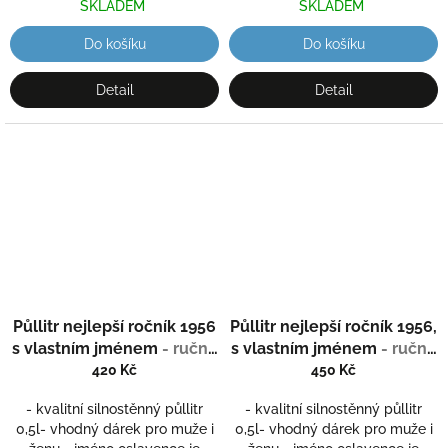
SKLADEM
SKLADEM
Do košíku
Do košíku
Detail
Detail
Půllitr nejlepší ročník 1956
Půllitr nejlepší ročník 1956,
s vlastním jménem
- ručně
s vlastním jménem
- ručně
ryté (broušené)
ryté (broušené)
420 Kč
450 Kč
- kvalitní silnostěnný půllitr
- kvalitní silnostěnný půllitr
0,5l- vhodný dárek pro muže i
0,5l- vhodný dárek pro muže i