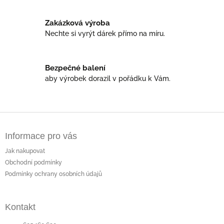
k
y
Zakázková výroba
v
Nechte si vyrýt dárek přímo na míru.
ý
p
i
s
Bezpečné balení
u
aby výrobek dorazil v pořádku k Vám.
Z
á
Informace pro vás
p
a
Jak nakupovat
t
Obchodní podmínky
í
Podmínky ochrany osobních údajů
Kontakt