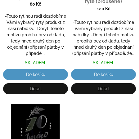
ryté (broušené)
k
80 Kč
t
120 Kč
ů
-Touto rytinou rádi dozdobíme
Vámi vybraný rytý produkt z
-Touto rytinou rádi dozdobíme
naší nabídky. -Dorytí tohoto
Vámi vybraný produkt z naší
motivu probíhá bez odkladu,
nabídky. -Dorytí tohoto motivu
tedy hned druhý den po
probíhá bez odkladu, tedy
objednání (připsání platby v
hned druhý den po objednání
případě,...
(připsání platby v případě, že...
SKLADEM
SKLADEM
Do košíku
Do košíku
Detail
Detail