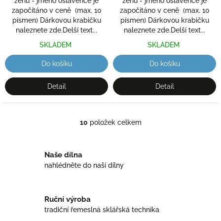
ženu - jméno oslavence je
ženu - jméno oslavence je
započítáno v ceně (max. 10
započítáno v ceně (max. 10
písmen) Dárkovou krabičku
písmen) Dárkovou krabičku
naleznete zde.Delší text...
naleznete zde.Delší text...
SKLADEM
SKLADEM
Do košíku
Do košíku
Detail
Detail
10
položek celkem
O
v
l
á
Naše dílna
d
nahlédněte do naší dílny
a
c
í
Ruční výroba
p
r
tradiční řemeslná sklářská technika
v