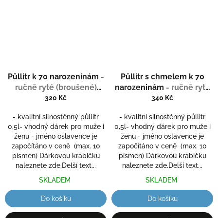
Půllitr k 70 narozeninám
-
Půllitr s chmelem k 70
ručně ryté (broušené)
narozeninám
- ručně ryté
dárek k 70 narozeninám
(broušené)
320 Kč
340 Kč
- kvalitní silnostěnný půllitr
- kvalitní silnostěnný půllitr
0,5l- vhodný dárek pro muže i
0,5l- vhodný dárek pro muže i
ženu - jméno oslavence je
ženu - jméno oslavence je
započítáno v ceně (max. 10
započítáno v ceně (max. 10
písmen) Dárkovou krabičku
písmen) Dárkovou krabičku
naleznete zde.Delší text...
naleznete zde.Delší text...
SKLADEM
SKLADEM
Do košíku
Do košíku