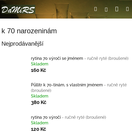
Přejít
Nák
Hledat
Přihlášení
na
obsah
koší
k 70 narozeninám
Nejprodávanější
rytina 70 výročí se jménem
- ručně ryté (broušené)
Skladem
160 Kč
Půllitr k 70-tinám, s vlastním jménem
- ručně ryté
(broušené)
Skladem
380 Kč
rytina 70 výročí
- ručně ryté (broušené)
Skladem
120 Kč