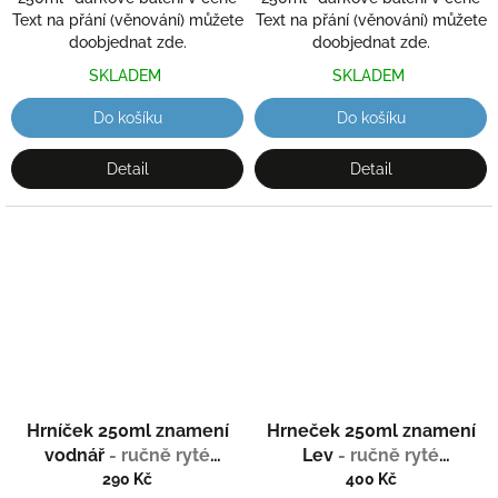
Text na přání (věnování) můžete
Text na přání (věnování) můžete
doobjednat zde.
doobjednat zde.
SKLADEM
SKLADEM
Do košíku
Do košíku
Detail
Detail
Hrníček 250ml znamení
Hrneček 250ml znamení
vodnář
- ručně ryté
Lev
- ručně ryté
(broušené) dárková
(broušené) dárková
290 Kč
400 Kč