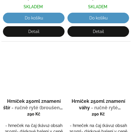
SKLADEM
SKLADEM
Do košíku
Do košíku
Detail
Detail
Hrníček 250ml znamení
Hrníček 250ml znamení
štír
- ručně ryté (broušené)
váhy
- ručně ryté
dárková krabička
(broušené) dárková
290 Kč
290 Kč
krabička
- hrneček na čaj (kávu) obsah
- hrneček na čaj (kávu) obsah
250ml- dárkové balení v ceně
250ml- dárkové balení v ceně