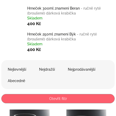
Hrneček 300ml znamení Beran
- ručně ryté
(broušené) dárková krabička
Skladem
400 Kč
Hrneček 250ml znamení Býk
- ručně ryté
(broušené) dárková krabička
Skladem
400 Kč
Ř
a
Nejlevnější
Nejdražší
Nejprodávanější
z
e
Abecedně
n
í
p
Otevřít filtr
r
o
V
d