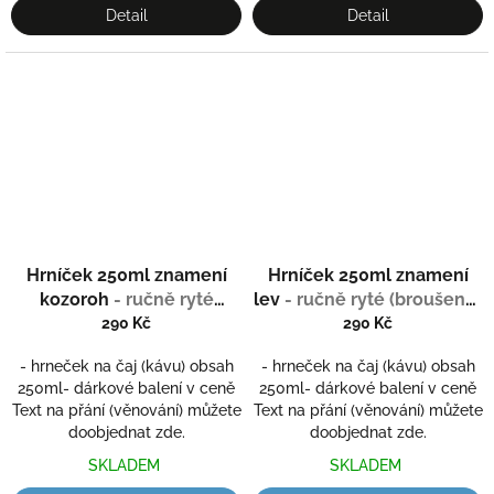
Detail
Detail
Hrníček 250ml znamení
Hrníček 250ml znamení
kozoroh
- ručně ryté
lev
- ručně ryté (broušené)
(broušené) dárková
dárková krabička
290 Kč
290 Kč
krabička
- hrneček na čaj (kávu) obsah
- hrneček na čaj (kávu) obsah
250ml- dárkové balení v ceně
250ml- dárkové balení v ceně
Text na přání (věnování) můžete
Text na přání (věnování) můžete
doobjednat zde.
doobjednat zde.
SKLADEM
SKLADEM