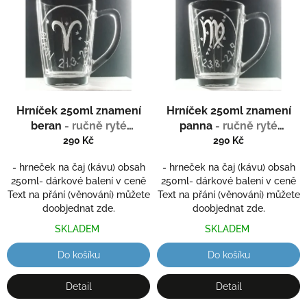
ý
u
p
k
i
t
s
ů
p
r
o
d
Hrníček 250ml znamení
Hrníček 250ml znamení
u
beran
- ručně ryté
panna
- ručně ryté
k
(broušené) dárková
(broušené) dárková
290 Kč
290 Kč
t
krabička
krabička
ů
- hrneček na čaj (kávu) obsah
- hrneček na čaj (kávu) obsah
250ml- dárkové balení v ceně
250ml- dárkové balení v ceně
Text na přání (věnování) můžete
Text na přání (věnování) můžete
doobjednat zde.
doobjednat zde.
SKLADEM
SKLADEM
Do košíku
Do košíku
Detail
Detail