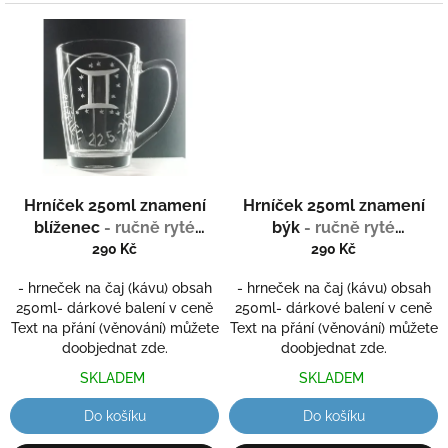
Hrníček 250ml znamení
Hrníček 250ml znamení
blíženec
- ručně ryté
býk
- ručně ryté
(broušené) dárková
(broušené) dárková
290 Kč
290 Kč
krabička
krabička
- hrneček na čaj (kávu) obsah
- hrneček na čaj (kávu) obsah
250ml- dárkové balení v ceně
250ml- dárkové balení v ceně
Text na přání (věnování) můžete
Text na přání (věnování) můžete
doobjednat zde.
doobjednat zde.
SKLADEM
SKLADEM
Do košíku
Do košíku