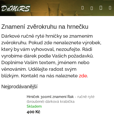
Přejít
Nák
Hledat
Přihlášení
na
obsah
koší
Znamení zvěrokruhu na hrnečku
Dárkové ručně ryté hrníčky se znamením
zvěrokruhu. Pokud zde nenaleznete výrobek,
který by vám vyhovoval, nezoufejte. Rádi
vyrobíme dárek podle Vašich požadavků.
Doplníme Vaším textem, jménem nebo
věnováním. Udělejte radost svým
blízkým. Kontakt na nás naleznete
zde
.
Nejprodávanější
Hrníček 300ml znamení Rak
- ručně ryté
(broušené) dárková krabička
Skladem
400 Kč