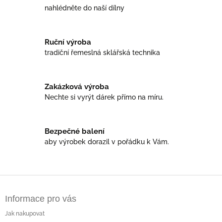
n
í
nahlédněte do naší dílny
í
p
r
v
Ruční výroba
k
tradiční řemeslná sklářská technika
y
v
ý
p
Zakázková výroba
i
Nechte si vyrýt dárek přímo na míru.
s
u
Bezpečné balení
aby výrobek dorazil v pořádku k Vám.
Z
á
Informace pro vás
p
a
Jak nakupovat