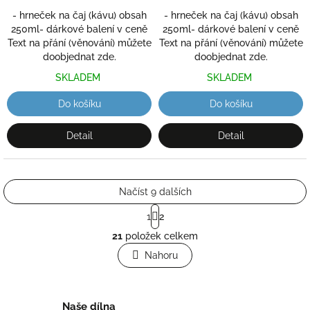
krabička
krabička
- hrneček na čaj (kávu) obsah
- hrneček na čaj (kávu) obsah
250ml- dárkové balení v ceně
250ml- dárkové balení v ceně
Text na přání (věnování) můžete
Text na přání (věnování) můžete
doobjednat zde.
doobjednat zde.
SKLADEM
SKLADEM
Do košíku
Do košíku
Detail
Detail
Načíst 9 dalších
S
1
2
t
O
r
21
položek celkem
v
á
l
Nahoru
n
á
k
o
d
v
a
á
Naše dílna
c